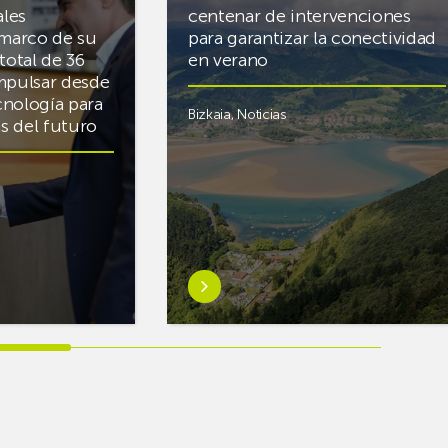
ales
centenar de intervenciones
 marco de su
para garantizar la conectividad
total de 36
en verano
mpulsar desde
cnología para
Bizkaia
,
Noticias
cas del futuro
Saber
más
sobreEuskaltel
realiza
cerca
de
un