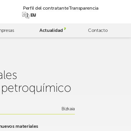
Perfil del contratante
Transparencia
EN
EU
presas
Actualidad
Contacto
ales
r petroquímico
Bizkaia
 nuevos materiales