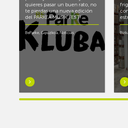
quieres pasar un buen rato, no
fri
te pierdas una nueva edición
con
del PARKEA MUSIK FEST!
est
BeParke
,
Gipuzkoa
,
Noticias
Bizk
Saber
Sab
más
má
sobre¡Si
sob
lo
Rac
tuyo
final
es
el
la
alm