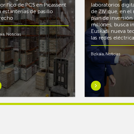
gorífico de PCS en Picassent
laboratorios digit
 estanterías de pasillo
de ZIV que, en el
recho
plan de inversión 
millones, busca i
Euskadi nueva te
aia
,
Noticias
las redes eléctri
Bizkaia
,
Noticias
er
Saber
s
más
reAR
sobreMikel
king
Jauregi
iza
visita
los
acén
nuevos