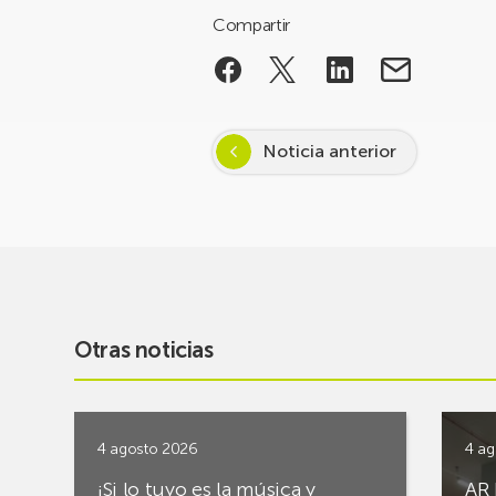
Compartir
Noticia anterior
Otras noticias
4 agosto 2026
4 ag
¡Si lo tuyo es la música y
AR 