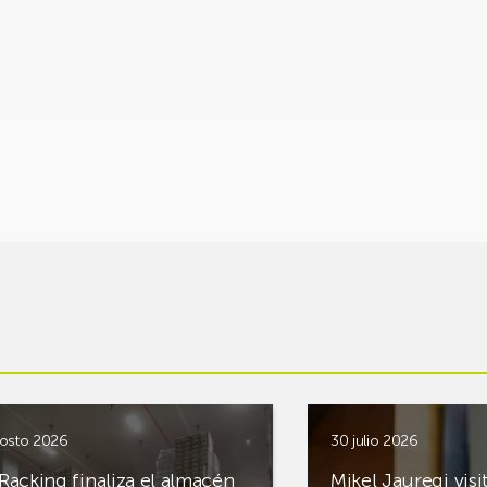
osto 2026
30 julio 2026
Racking finaliza el almacén
Mikel Jauregi visi