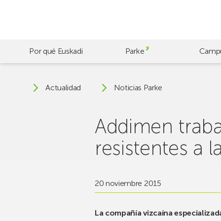
Skip
to
main
content
Por qué Euskadi
Parke
Camp
Actualidad
Noticias Parke
Addimen trabaj
resistentes a 
20 noviembre 2015
La compañía vizcaína especializada