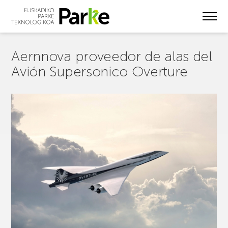
Skip
to
main
content
Aernnova proveedor de alas del
Avión Supersonico Overture