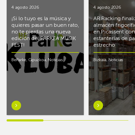
4 agosto 2026
4 agosto 2026
¡Si lo tuyo es la música y
AR Racking finali
quieres pasar un buen rato,
almacén frigoríf
no te pierdas una nueva
en Picassent con
edición del PARKEA MUSIK
estanterías de pa
FEST!
estrecho
BeParke
,
Gipuzkoa
,
Noticias
Bizkaia
,
Noticias
Saber
Saber
más
más
sobre¡Si
sobreAR
lo
Racking
tuyo
finaliza