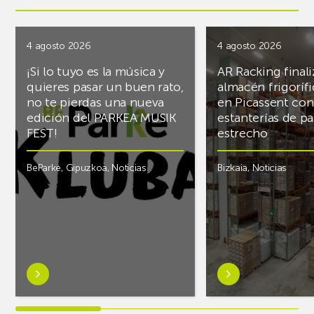
4 agosto 2026
4 agosto 2026
¡Si lo tuyo es la música y
AR Racking finali
quieres pasar un buen rato,
almacén frigoríf
no te pierdas una nueva
en Picassent con
edición del PARKEA MUSIK
estanterías de pa
FEST!
estrecho
BeParke
,
Gipuzkoa
,
Noticias
Bizkaia
,
Noticias
Saber
Saber
más
más
sobre¡Si
sobreAR