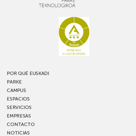
buen
con
rato,
estanterías
no
de
te
pasillo
pierdas
estrecho
una
nueva
edición
del
PARKEA
POR QUÉ EUSKADI
MUSIK
PARKE
FEST!
CAMPUS
ESPACIOS
SERVICIOS
EMPRESAS
CONTACTO
NOTICIAS