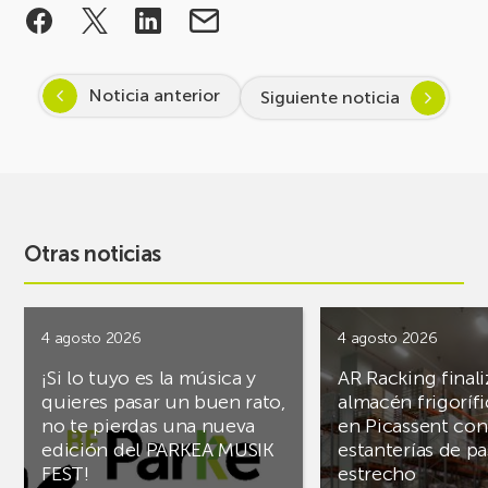
Noticia anterior
Siguiente noticia
Otras noticias
4 agosto 2026
4 agosto 2026
¡Si lo tuyo es la música y
AR Racking finali
quieres pasar un buen rato,
almacén frigoríf
no te pierdas una nueva
en Picassent con
edición del PARKEA MUSIK
estanterías de pa
FEST!
estrecho