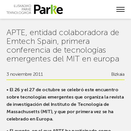
Skip
to
main
content
APTE, entidad colaboradora de
Emtech Spain, primera
conferencia de tecnologías
emergentes del MIT en europa
3 noviembre 2011
Bizkaia
• El 26 y el 27 de octubre se celebró este encuentro
sobre tecnologías emergentes que organiza la revista
de investigación del Instituto de Tecnología de
Massachusetts (MIT), y que por primera vez se ha
celebrado en Europa.
• El evento, en el que APTE ha participado como