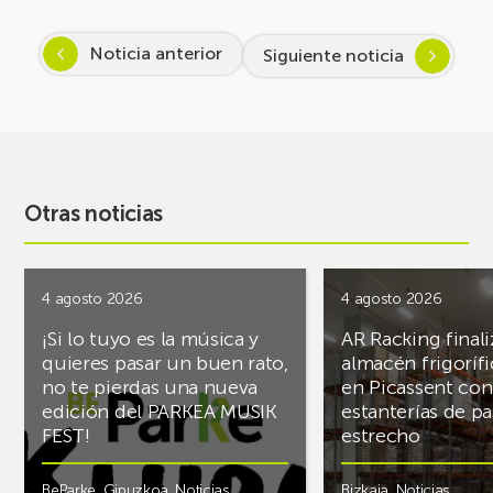
Noticia anterior
Siguiente noticia
Otras noticias
4 agosto 2026
4 agosto 2026
¡Si lo tuyo es la música y
AR Racking finali
quieres pasar un buen rato,
almacén frigoríf
no te pierdas una nueva
en Picassent con
edición del PARKEA MUSIK
estanterías de pa
FEST!
estrecho
BeParke
,
Gipuzkoa
,
Noticias
Bizkaia
,
Noticias