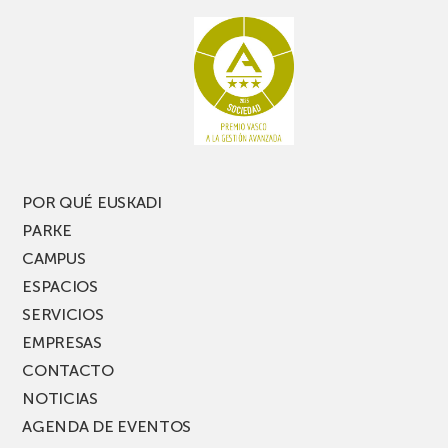
rato,
estanterías
no
de
te
pasillo
pierdas
estrecho
una
nueva
edición
del
PARKEA
POR QUÉ EUSKADI
MUSIK
PARKE
FEST!
CAMPUS
ESPACIOS
SERVICIOS
EMPRESAS
CONTACTO
NOTICIAS
AGENDA DE EVENTOS