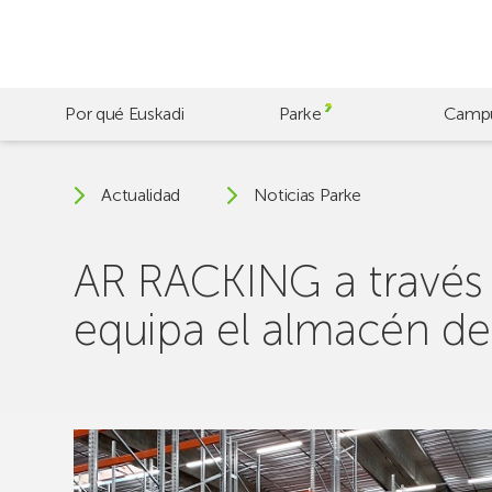
Skip
to
main
content
Por qué Euskadi
Parke
Camp
Actualidad
Noticias Parke
AR RACKING a través d
equipa el almacén 