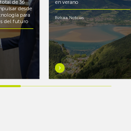
total de 36
en verano
mpulsar desde
cnología para
Bizkaia
,
Noticias
cas del futuro
Saber
más
sobreEuskaltel
realiza
cerca
de
un
centenar
de
intervenciones