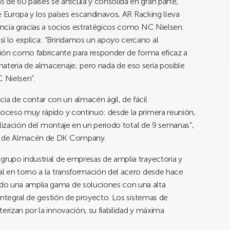
de 60 países se articula y consolida en gran parte,
de Europa y los países escandinavos, AR Racking lleva
iencia gracias a socios estratégicos como NC Nielsen.
sí lo explica: “Brindamos un apoyo cercano al
ación como fabricante para responder de forma eficaz a
ateria de almacenaje; pero nada de eso sería posible
 Nielsen”.
a de contar con un almacén ágil, de fácil
roceso muy rápido y continuo: desde la primera reunión,
nalización del montaje en un periodo total de 9 semanas”,
le de Almacén de DK Company.
grupo industrial de empresas de amplia trayectoria y
al en torno a la transformación del acero desde hace
do una amplia gama de soluciones con una alta
o integral de gestión de proyecto. Los sistemas de
erizan por la innovación, su fiabilidad y máxima