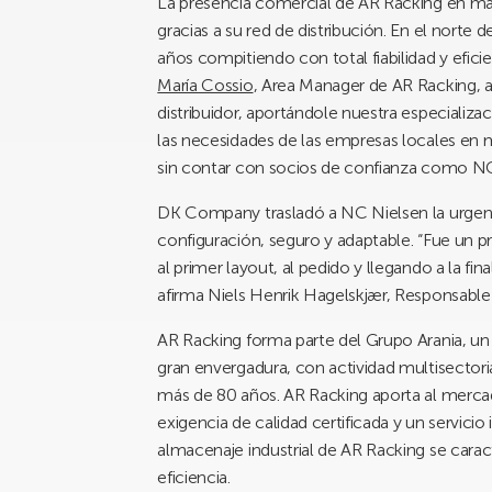
La presencia comercial de AR Racking en más 
gracias a su red de distribución. En el norte 
años compitiendo con total fiabilidad y efic
María Cossio
, Area Manager de AR Racking, a
distribuidor, aportándole nuestra especializ
las necesidades de las empresas locales en m
sin contar con socios de confianza como NC
DK Company trasladó a NC Nielsen la urgenci
configuración, seguro y adaptable. “Fue un p
al primer layout, al pedido y llegando a la fi
afirma Niels Henrik Hagelskjær, Responsab
AR Racking forma parte del Grupo Arania, un 
gran envergadura, con actividad multisectori
más de 80 años. AR Racking aporta al merca
exigencia de calidad certificada y un servici
almacenaje industrial de AR Racking se caract
eficiencia.