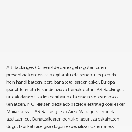
AR Rackingek 60 herrialde baino gehiagotan duen
presentzia komertziala egituratu eta sendotu egiten da
hein handi batean, bere banaketa-sareari esker. Europa
iparraldean eta Eskandinaviako herrialdeetan, AR Rackingek
urteak daramatza fidagarritasun eta eraginkortasun osoz
lehiatzen, NC Nielsen bezalako bazkide estrategikoei esker.
María Cossio, AR Racking-eko Area Managerra, honela
azaltzen du: Banatzailearen gertuko laguntza eskaintzen
dugu, fabrikatzaile gisa dugun espezializazioa emanez,