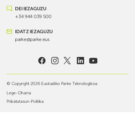
DEI IEZAGUZU
+34 944 039 500
IDATZ IEZAGUZU
parke@parke.eus
© Copyright 2026 Euskadiko Parke Teknologikoa
Lege-Oharra
Pribatutasun-Politika