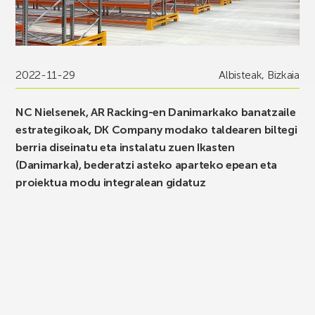
2022-11-29
Albisteak
,
Bizkaia
NC Nielsenek, AR Racking-en Danimarkako banatzaile
estrategikoak, DK Company modako taldearen biltegi
berria diseinatu eta instalatu zuen Ikasten
(Danimarka), bederatzi asteko aparteko epean eta
proiektua modu integralean gidatuz