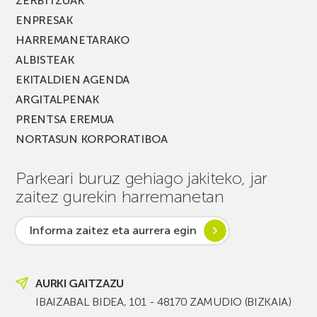
ZERBITZUAK
ENPRESAK
HARREMANETARAKO
ALBISTEAK
EKITALDIEN AGENDA
ARGITALPENAK
PRENTSA EREMUA
NORTASUN KORPORATIBOA
Parkeari buruz gehiago jakiteko, jar
zaitez gurekin harremanetan
Informa zaitez eta aurrera egin
AURKI GAITZAZU
IBAIZABAL BIDEA, 101 - 48170 ZAMUDIO (BIZKAIA)