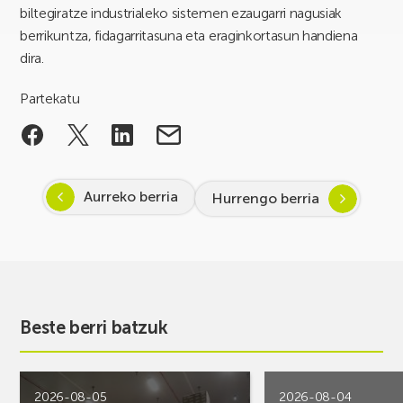
biltegiratze industrialeko sistemen ezaugarri nagusiak
berrikuntza, fidagarritasuna eta eraginkortasun handiena
dira.
Partekatu
Aurreko berria
Hurrengo berria
Beste berri batzuk
2026-08-05
2026-08-04