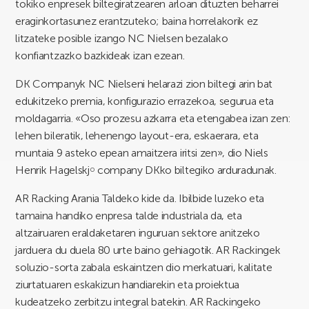
tokiko enpresek biltegiratzearen arloan dituzten beharrei
eraginkortasunez erantzuteko; baina horrelakorik ez
litzateke posible izango NC Nielsen bezalako
konfiantzazko bazkideak izan ezean.
DK Companyk NC Nielseni helarazi zion biltegi arin bat
edukitzeko premia, konfigurazio errazekoa, segurua eta
moldagarria. «Oso prozesu azkarra eta etengabea izan zen:
lehen bileratik, lehenengo layout-era, eskaerara, eta
muntaia 9 asteko epean amaitzera iritsi zen», dio Niels
Henrik Hagelskj￮ company DKko biltegiko arduradunak.
AR Racking Arania Taldeko kide da. Ibilbide luzeko eta
tamaina handiko enpresa talde industriala da, eta
altzairuaren eraldaketaren inguruan sektore anitzeko
jarduera du duela 80 urte baino gehiagotik. AR Rackingek
soluzio-sorta zabala eskaintzen dio merkatuari, kalitate
ziurtatuaren eskakizun handiarekin eta proiektua
kudeatzeko zerbitzu integral batekin. AR Rackingeko