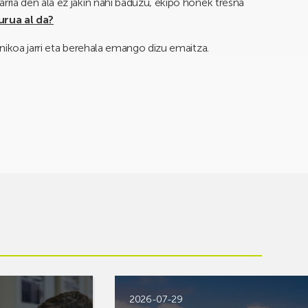
ria den ala ez jakin nahi baduzu, ekipo honek tresna
rua al da?
nikoa jarri eta berehala emango dizu emaitza.
2026-07-29