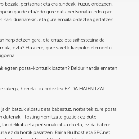
o bezala, pertsonak eta erakundeak, iruzur, ordezpen,
ginpean gaude eta/edo gure datu pertsonalak edo gure
n nahi duenarekin, eta gure emaila ordeztea gertatzen
n harpidetzen gara, eta erraza eta saihestezina da
mala, ezta? Hala ere, gure saretik kanpoko elementu
agoena.
tak egiten posta-kontutik idazten? Beldur handia ematen
 dezakegu; horrela, zu ordeztea EZ DA HAIENTZAT
jakin batzuk aldatuz eta babestuz, norbaitek zure posta
n dutenak. Hosting hornitzaile guztiek ez dute
 lan delikatu eta pertsonalizatua da eta, ez da batere
suna ez da hortik pasatzen. Baina Bullhost eta SPCnet