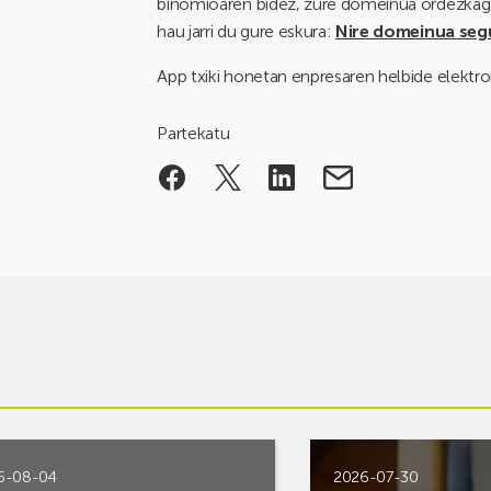
binomioaren bidez, zure domeinua ordezkagar
hau jarri du gure eskura:
Nire domeinua segu
App txiki honetan enpresaren helbide elektro
Partekatu
6-08-04
2026-07-30