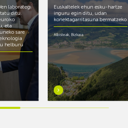
Ven laborategi
Euskaltelek ehun esku-hartze
itatu ditu.
inguru egin ditu, udan
 euroko
konektagarritasuna bermatzeko
u, eta
zuneko sare
Albisteak
,
Bizkaia
teknologia
du helburu
Ezagutu
gehiago:Euskaltelek
ategi
ehun
esku-
hartze
inguru