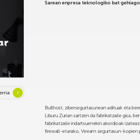
Sarean enpresa teknologiko bat gehiag
rria
Bullhost, zibersegurtasunean adituak eta be
Liburu Zurian sartzen da fabrikatzaile gisa, 
fabrikatzaile indartsuenekin akordioak izate
firewall-etarako, Veeam segurtasun-kopien 