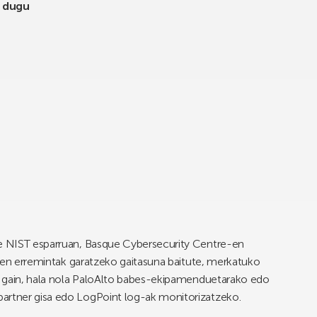
o dugu
re NIST esparruan, Basque Cybersecurity Centre-en
beren erremintak garatzeko gaitasuna baitute, merkatuko
az gain, hala nola PaloAlto babes-ekipamenduetarako edo
partner gisa edo LogPoint log-ak monitorizatzeko.