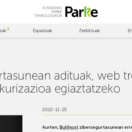
sak
Espazioak
Zerbitzuak
E
urtasunean adituak, web t
urizazioa egiaztatzeko
2022-11-25
Aurten,
Bullhost
zibersegurtasunean err