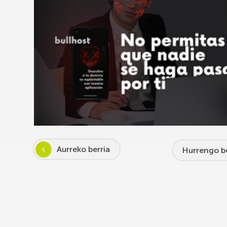
Aurreko berria
Hurrengo be