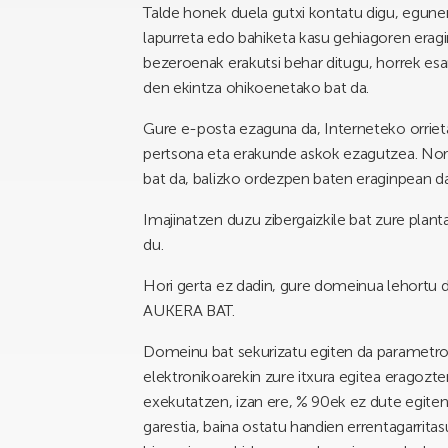
Talde honek duela gutxi kontatu digu, eguner
lapurreta edo bahiketa kasu gehiagoren era
bezeroenak erakutsi behar ditugu, horrek esa
den ekintza ohikoenetako bat da.
Gure e-posta ezaguna da, Interneteko orrieta
pertsona eta erakunde askok ezagutzea. Nor
bat da, balizko ordezpen baten eraginpean d
Imajinatzen duzu zibergaizkile bat zure plan
du.
Hori gerta ez dadin, gure domeinua lehortu
AUKERA BAT.
Domeinu bat sekurizatu egiten da parametro 
elektronikoarekin zure itxura egitea eragozte
exekutatzen, izan ere, % 90ek ez dute egiten,
garestia, baina ostatu handien errentagarrita