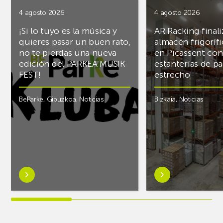
4 agosto 2026
4 agosto 2026
¡Si lo tuyo es la música y
AR Racking finali
quieres pasar un buen rato,
almacén frigoríf
no te pierdas una nueva
en Picassent con
edición del PARKEA MUSIK
estanterías de pa
FEST!
estrecho
BeParke
,
Gipuzkoa
,
Noticias
Bizkaia
,
Noticias
Saber
Saber
más
más
sobre¡Si
sobreAR
lo
Racking
tuyo
finaliza