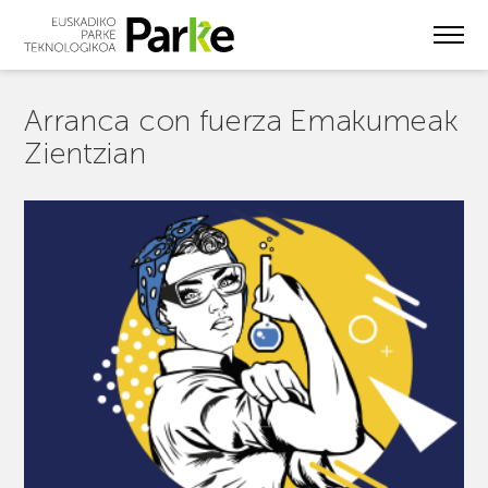
Skip
to
main
content
Arranca con fuerza Emakumeak
Zientzian