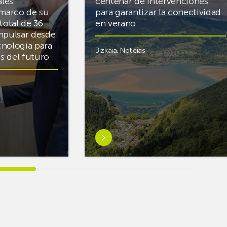
ales
centenar de intervenciones
 marco de su
para garantizar la conectividad
total de 36
en verano
mpulsar desde
cnología para
Bizkaia
,
Noticias
cas del futuro
Saber
más
sobreEuskaltel
realiza
cerca
de
un
centenar