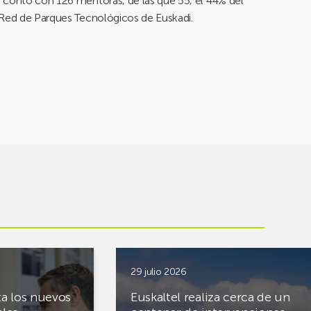
 contó con 126 mentoras, de las que 55, el 44% del
 Red de Parques Tecnológicos de Euskadi.
29 julio 2026
ta los nuevos
Euskaltel realiza cerca de un