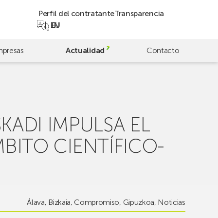
Perfil del contratante
Transparencia
EN
EU
presas
Actualidad
Contacto
KADI IMPULSA EL
MBITO CIENTÍFICO-
Álava
,
Bizkaia
,
Compromiso
,
Gipuzkoa
,
Noticias