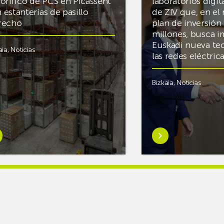
gorífico de PCS en Picassent
laboratorios digit
 estanterías de pasillo
de ZIV que, en el
recho
plan de inversión 
millones, busca i
Euskadi nueva te
aia
,
Noticias
las redes eléctri
Bizkaia
,
Noticias
er
Saber
s
más
reAR
sobreMikel
king
Jauregi
iza
visita
los
acén
nuevos
rífico
laboratorios