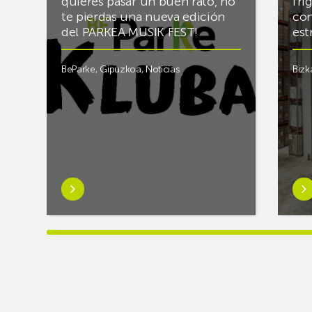
quieres pasar un buen rato, no
fri
te pierdas una nueva edición
con
del PARKEA MUSIK FEST!
est
BeParke
,
Gipuzkoa
,
Noticias
Bizk
Saber
Sab
más
má
sobre¡Si
sob
lo
Rac
tuyo
final
es
el
la
alm
música
frigo