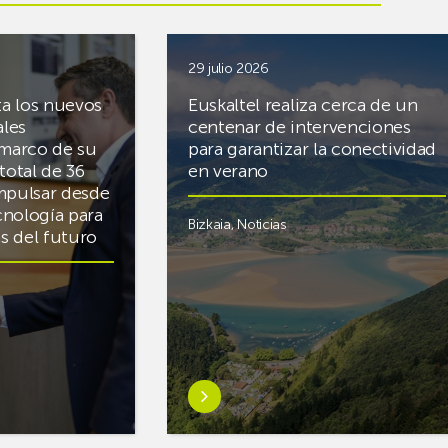
29 julio 2026
ta los nuevos
Euskaltel realiza cerca de un
ales
centenar de intervenciones
 marco de su
para garantizar la conectividad
total de 36
en verano
mpulsar desde
cnología para
Bizkaia
,
Noticias
cas del futuro
Saber
más
sobreEuskaltel