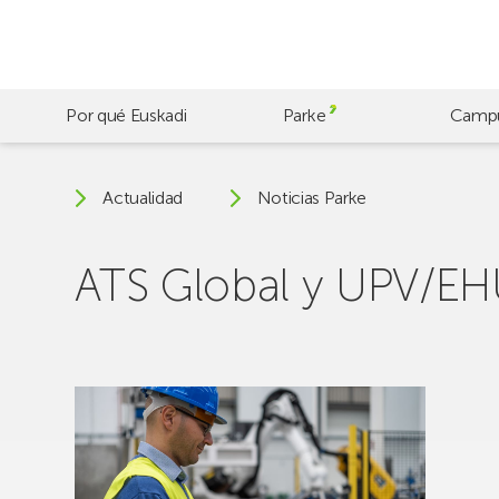
Skip
to
main
content
Por qué Euskadi
Parke
Camp
Actualidad
Noticias Parke
ATS Global y UPV/EHU 