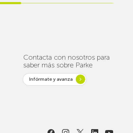
realiza
cerca
de
un
centenar
de
intervenciones
para
Contacta con nosotros para
garantizar
saber más sobre Parke
la
conectividad
Infórmate y avanza
en
verano
lsar desde
ogía