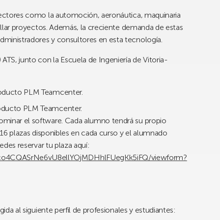
 sectores como la automoción, aeronáutica, maquinaria
rollar proyectos. Además, la creciente demanda de estas
ministradores y consultores en esta tecnología.
S, junto con la Escuela de Ingeniería de Vitoria-
 producto PLM Teamcenter.
producto PLM Teamcenter.
ominar el software. Cada alumno tendrá su propio
y 16 plazas disponibles en cada curso y el alumnado
edes reservar tu plaza aquí:
zco4CQASrNe6vU8ellYOjMDHhlFUegKk5iFQ/viewform?
ida al siguiente perfil de profesionales y estudiantes: