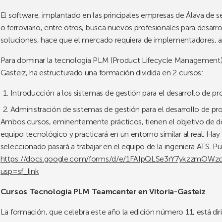
El software, implantado en las principales empresas de Álava de
o ferroviario, entre otros, busca nuevos profesionales para desar
soluciones, hace que el mercado requiera de implementadores, ad
Para dominar la tecnología PLM (Product Lifecycle Management) AT
Gasteiz, ha estructurado una formación dividida en 2 cursos:
Introducción a los sistemas de gestión para el desarrollo de
Administración de sistemas de gestión para el desarrollo de 
Ambos cursos, eminentemente prácticos, tienen el objetivo de d
equipo tecnológico y practicará en un entorno similar al real. Ha
seleccionado pasará a trabajar en el equipo de la ingeniera ATS. Pu
https://docs.google.com/forms/d/e/1FAIpQLSe3rY7ykzzmOW
usp=sf_link
Cursos Tecnología PLM Teamcenter en Vitoria-Gasteiz
La formación, que celebra este año la edición número 11, está dirig