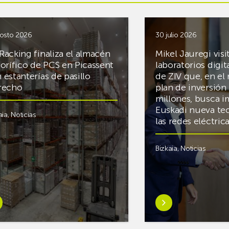
osto 2026
30 julio 2026
Racking finaliza el almacén
Mikel Jauregi visi
gorífico de PCS en Picassent
laboratorios digit
 estanterías de pasillo
de ZIV que, en el
recho
plan de inversión 
millones, busca i
Euskadi nueva te
aia
,
Noticias
las redes eléctri
Bizkaia
,
Noticias
er
Saber
s
más
reAR
sobreMikel