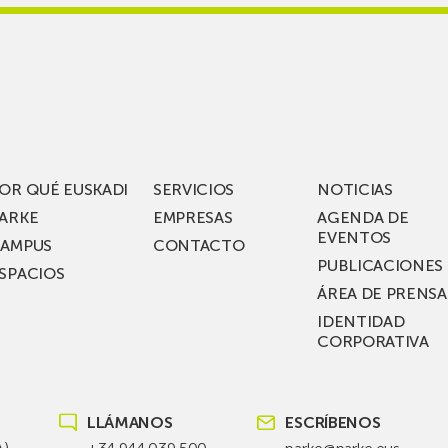
king
Jauregi
iza
visita
los
acén
nuevos
rífico
laboratorios
digitales
S
de ZIV que, en
el
OR QUÉ EUSKADI
SERVICIOS
NOTICIAS
ssent
marco
ARKE
EMPRESAS
AGENDA DE
de su
EVENTOS
AMPUS
CONTACTO
nterías
plan
PUBLICACIONES
SPACIOS
de
ÁREA DE PRENSA
llo
inversión total de
IDENTIDAD
recho
36
CORPORATIVA
millones, busca impu
Euskadi nueva tecnol
para
LLÁMANOS
ESCRÍBENOS
las
redes