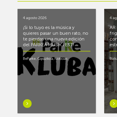
4 agosto 2026
4 ag
¡Si lo tuyo es la música y
AR 
quieres pasar un buen rato, no
fri
te pierdas una nueva edición
con
del PARKEA MUSIK FEST!
est
BeParke
,
Gipuzkoa
,
Noticias
Bizk
Saber
Sab
más
má
sobre¡Si
sob