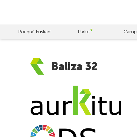
Skip
to
main
content
Por qué Euskadi
Parke
Camp
Baliza 32