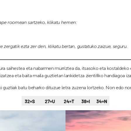
ape roomean sartzeko, klikatu hemen:
zergatik ezta zer den, klikatu bertan, gustatuko zaizue, seguru.
dura saihestea eta nabarmen murriztea da, itsasoko eta kostaldek
zea eta baita maila guztietan lankidetza zientifiko handiagoa iza
guztiak batu beharko dituzue letra zuzena lortzeko. Non edo non