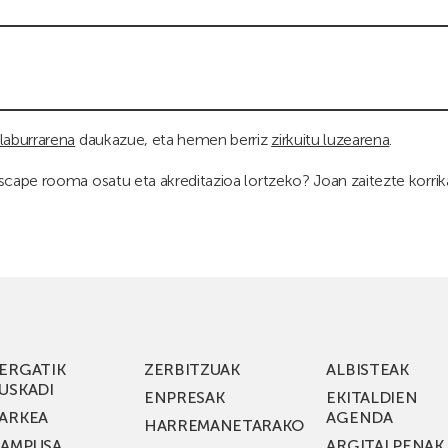
 laburrarena
daukazue, eta hemen berriz
zirkuitu luzearena
.
escape rooma osatu eta akreditazioa lortzeko? Joan zaitezte korri
ERGATIK
ZERBITZUAK
ALBISTEAK
USKADI
ENPRESAK
EKITALDIEN
ARKEA
AGENDA
HARREMANETARAKO
AMPUSA
ARGITALPENAK