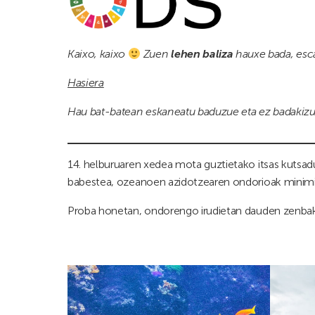
Kaixo, kaixo
Zuen
lehen baliza
hauxe bada, esc
Hasiera
Hau bat-batean eskaneatu baduzue eta ez badakizue 
14. helburuaren xedea mota guztietako itsas kutsa
babestea, ozeanoen azidotzearen ondorioak minimizat
Proba honetan, ondorengo irudietan dauden zenbaki 