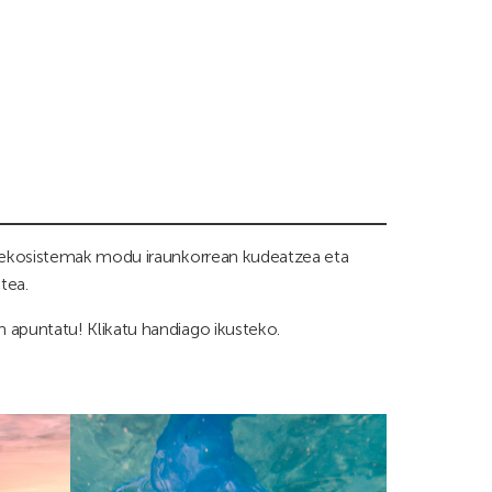
o ekosistemak modu iraunkorrean kudeatzea eta
tea.
 apuntatu! Klikatu handiago ikusteko.