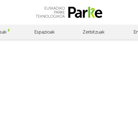
sak
Espazioak
Zerbitzuak
E