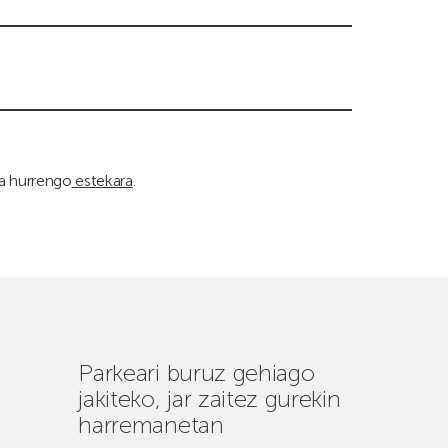
ka hurrengo
estekara
.
Parkeari buruz gehiago
jakiteko, jar zaitez gurekin
harremanetan