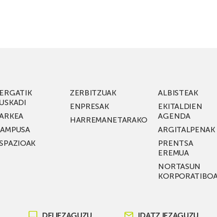
ERGATIK
ZERBITZUAK
ALBISTEAK
USKADI
ENPRESAK
EKITALDIEN
ARKEA
AGENDA
HARREMANETARAKO
AMPUSA
ARGITALPENAK
SPAZIOAK
PRENTSA
EREMUA
NORTASUN
KORPORATIBO
DEI IEZAGUZU
IDATZ IEZAGUZU