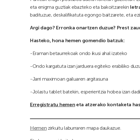
eta enigma guztiak ebazteko eta bakoitzarekin
letr
badituzue, deskalifikatuta egongo baitzarete, eta ez
Argi dago? Erronka onartzen duzue? Prest zau
Hasteko, hona hemen gomendio batzuk:
-Eraman betaurrekoak ondo ikusi ahal izateko
-Ondo kargatuta izan jarduera egiteko erabiliko duz
-Jarri maximoan gailuaren argitasuna
-Jolastu tablet batekin, esperientzia hobea izan dad
Erregistratu hemen
eta atzerako kontaketa hasi
Hemen
zirkuitu laburraren mapa daukazue.