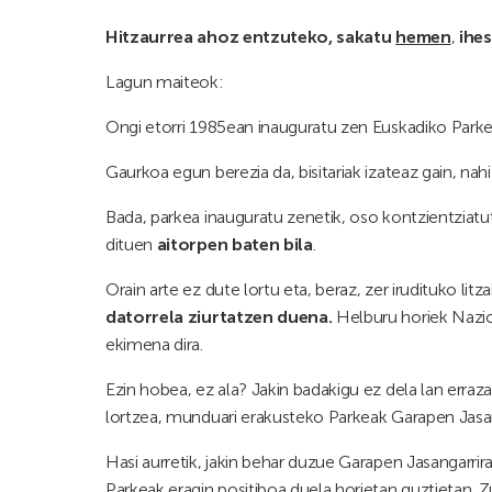
Hitzaurrea ahoz entzuteko, sakatu
hemen
,
ihes
Lagun maiteok:
Ongi etorri 1985ean inauguratu zen Euskadiko Par
Gaurkoa egun berezia da, bisitariak izateaz gain, na
Bada, parkea inauguratu zenetik, oso kontzientziat
dituen
aitorpen baten bila
.
Orain arte ez dute lortu eta, beraz, zer irudituko lit
datorrela ziurtatzen duena.
Helburu horiek Nazio
ekimena dira.
Ezin hobea, ez ala? Jakin badakigu ez dela lan erraz
lortzea, munduari erakusteko Parkeak Garapen Jasang
Hasi aurretik, jakin behar duzue Garapen Jasangarri
Parkeak eragin positiboa duela horietan guztietan. Z