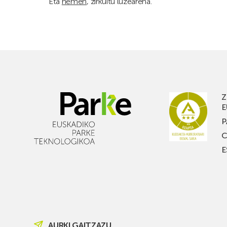
Eta
hemen
, zirkuitu luzearena.
Z
E
P
C
E
AURKI GAITZAZU