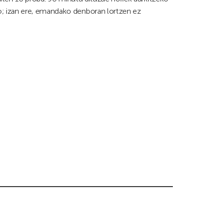
o; izan ere, emandako denboran lortzen ez