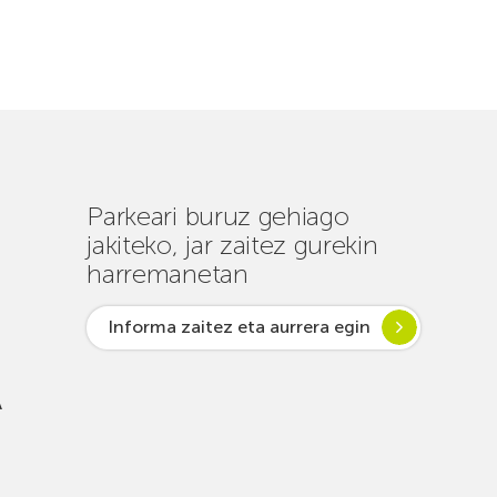
Parkeari buruz gehiago
jakiteko, jar zaitez gurekin
harremanetan
Informa zaitez eta aurrera egin
A