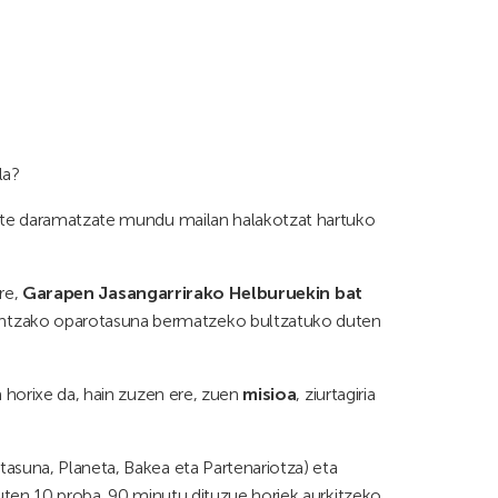
la?
 urte daramatzate mundu mailan halakotzat hartuko
ere,
Garapen Jasangarrirako Helburuekin bat
iontzako oparotasuna bermatzeko bultzatuko duten
a horixe da, hain zuzen ere, zuen
misioa
, ziurtagiria
tasuna, Planeta, Bakea eta Partenariotza) eta
duten 10 proba. 90 minutu dituzue horiek aurkitzeko