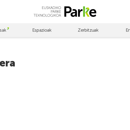
sak
Espazioak
Zerbitzuak
E
era