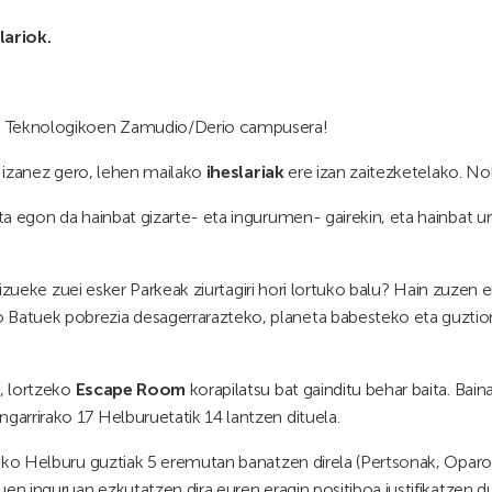
lariok.
ke Teknologikoen Zamudio/Derio campusera!
hi izanez gero, lehen mailako
iheslariak
ere izan zaitezketelako. No
uta egon da hainbat gizarte- eta ingurumen- gairekin, eta hainbat
zaizueke zuei esker Parkeak ziurtagiri hori lortuko balu? Hain zuzen 
 Batuek pobrezia desagerrarazteko, planeta babesteko eta guzt
a, lortzeko
Escape Room
korapilatsu bat gainditu behar baita. Bain
arrirako 17 Helburuetatik 14 lantzen dituela.
rako Helburu guztiak 5 eremutan banatzen direla (Pertsonak, Oparo
uen inguruan ezkutatzen dira euren eragin positiboa justifikatzen 