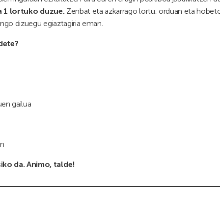
a 1 lortuko duzue.
Zenbat eta azkarrago lortu, orduan eta hobet
ingo dizuegu egiaztagiria eman.
dete?
uen gailua
in
ko da. Animo, talde!