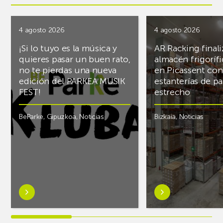
4 agosto 2026
4 agosto 2026
¡Si lo tuyo es la música y
AR Racking finali
quieres pasar un buen rato,
almacén frigoríf
no te pierdas una nueva
en Picassent con
edición del PARKEA MUSIK
estanterías de pa
FEST!
estrecho
BeParke
,
Gipuzkoa
,
Noticias
Bizkaia
,
Noticias
Saber
Saber
más
más
sobre¡Si
sobreAR