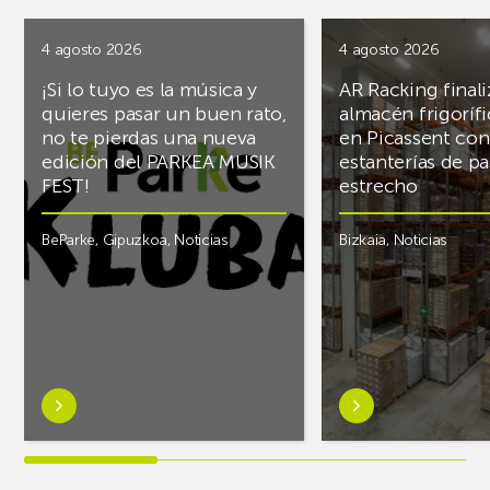
4 agosto 2026
4 agosto 2026
¡Si lo tuyo es la música y
AR Racking finali
quieres pasar un buen rato,
almacén frigoríf
no te pierdas una nueva
en Picassent con
edición del PARKEA MUSIK
estanterías de pa
FEST!
estrecho
BeParke
,
Gipuzkoa
,
Noticias
Bizkaia
,
Noticias
Saber
Saber
más
más
sobre¡Si
sobreAR
lo
Racking