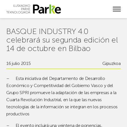
Skip
to
main
content
BASQUE INDUSTRY 4.0
celebrará su segunda edición el
14 de octubre en Bilbao
16 julio 2015
Gipuzkoa
–
Esta iniciativa del Departamento de Desarrollo
Económico y Competitividad del Gobierno Vasco y del
Grupo SPRI promueve la adaptación de las empresas a la
Cuarta Revolución Industrial, en la que las nuevas
tecnologías de la información se integran en los procesos
productivos
–
El
evento incluirá una veintena de ponencias,