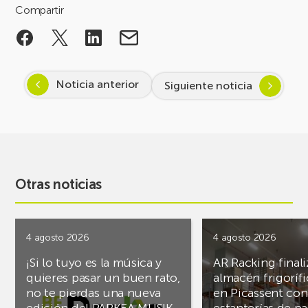
Compartir
Noticia anterior
Siguiente noticia
Otras noticias
4 agosto 2026
4 agosto 2026
¡Si lo tuyo es la música y
AR Racking finali
quieres pasar un buen rato,
almacén frigoríf
no te pierdas una nueva
en Picassent con
edición del PARKEA MUSIK
estanterías de pa