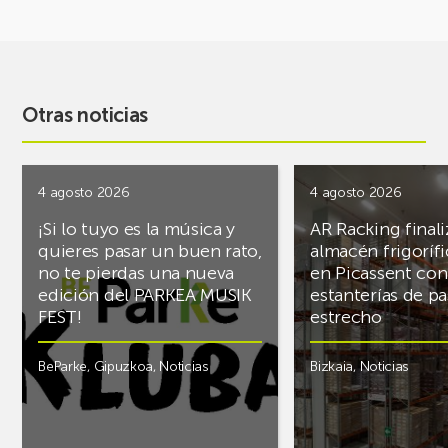
Otras noticias
4 agosto 2026
4 agosto 2026
¡Si lo tuyo es la música y
AR Racking finali
quieres pasar un buen rato,
almacén frigoríf
no te pierdas una nueva
en Picassent con
edición del PARKEA MUSIK
estanterías de pa
FEST!
estrecho
BeParke
,
Gipuzkoa
,
Noticias
Bizkaia
,
Noticias