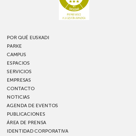
pierdas
estrecho
una
nueva
edición
del
PARKEA
POR QUÉ EUSKADI
MUSIK
PARKE
FEST!
CAMPUS
ESPACIOS
SERVICIOS
EMPRESAS
CONTACTO
NOTICIAS
AGENDA DE EVENTOS
PUBLICACIONES
ÁREA DE PRENSA
IDENTIDAD CORPORATIVA