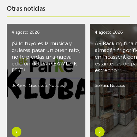
Otras noticias
4 agosto 2026
4 agosto 2026
¡Si lo tuyo es la música y
AR Racking finali
quieres pasar un buen rato,
almacén frigoríf
no te pierdas una nueva
en Picassent con
edición del PARKEA MUSIK
estanterías de pa
FEST!
estrecho
BeParke
,
Gipuzkoa
,
Noticias
Bizkaia
,
Noticias
Saber
Saber