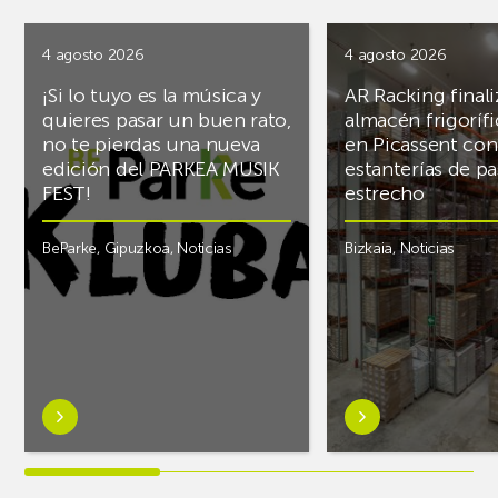
4 agosto 2026
4 agosto 2026
¡Si lo tuyo es la música y
AR Racking finali
quieres pasar un buen rato,
almacén frigoríf
no te pierdas una nueva
en Picassent con
edición del PARKEA MUSIK
estanterías de pa
FEST!
estrecho
BeParke
,
Gipuzkoa
,
Noticias
Bizkaia
,
Noticias
Saber
Saber
más
más
sobre¡Si
sobreAR
lo
Racking