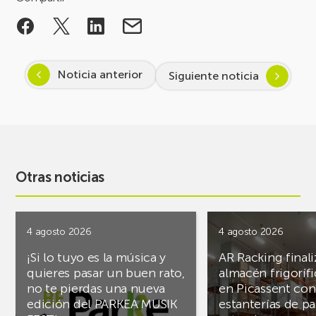
Noticia anterior
Siguiente noticia
Otras noticias
4 agosto 2026
4 agosto 2026
¡Si lo tuyo es la música y
AR Racking finali
quieres pasar un buen rato,
almacén frigoríf
no te pierdas una nueva
en Picassent con
edición del PARKEA MUSIK
estanterías de pa