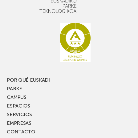
un
Picassent
buen
con
rato,
estanterías
no
de
te
pasillo
pierdas
estrecho
una
nueva
edición
del
PARKEA
POR QUÉ EUSKADI
MUSIK
PARKE
FEST!
CAMPUS
ESPACIOS
SERVICIOS
EMPRESAS
CONTACTO