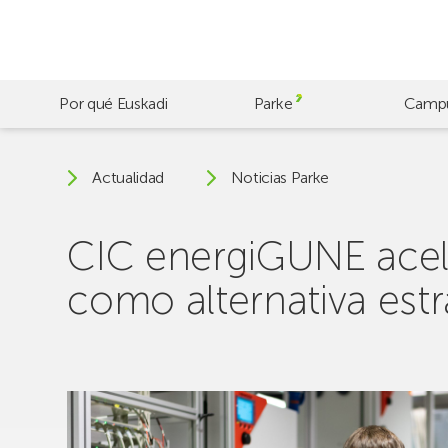
Skip
to
main
content
Por qué Euskadi
Parke
Camp
Actualidad
Noticias Parke
CIC energiGUNE aceler
como alternativa estra