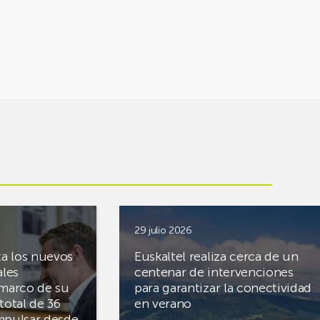
29 julio 2026
ta los nuevos
Euskaltel realiza cerca de un
ales
centenar de intervenciones
 marco de su
para garantizar la conectividad
total de 36
en verano
mpulsar desde