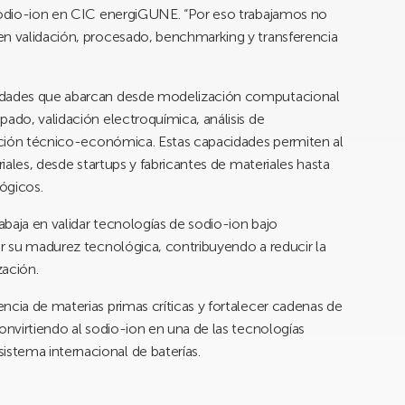
 sodio-ion en CIC energiGUNE. “Por eso trabajamos no
en validación, procesado, benchmarking y transferencia
cidades que abarcan desde modelización computacional
pado, validación electroquímica, análisis de
uación técnico-económica. Estas capacidades permiten al
riales, desde startups y fabricantes de materiales hasta
ógicos.
rabaja en validar tecnologías de sodio-ion bajo
ar su madurez tecnológica, contribuyendo a reducir la
zación.
ncia de materias primas críticas y fortalecer cadenas de
onvirtiendo al sodio-ion en una de las tecnologías
stema internacional de baterías.