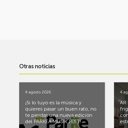
Otras noticias
4 agosto 2026
4 ag
¡Si lo tuyo es la música y
AR 
quieres pasar un buen rato, no
fri
te pierdas una nueva edición
con
del PARKEA MUSIK FEST!
est