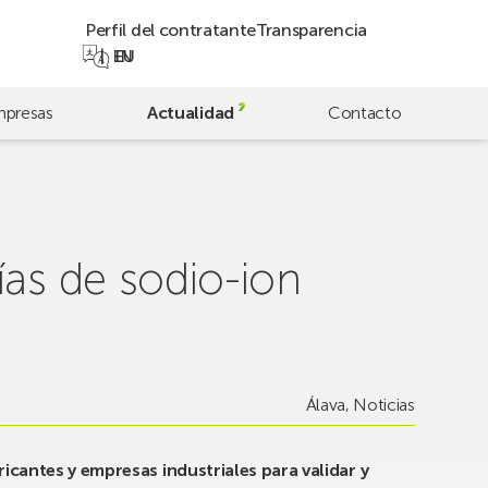
Perfil del contratante
Transparencia
EN
EU
presas
Actualidad
Contacto
ías de sodio-ion
Álava
,
Noticias
icantes y empresas industriales para validar y