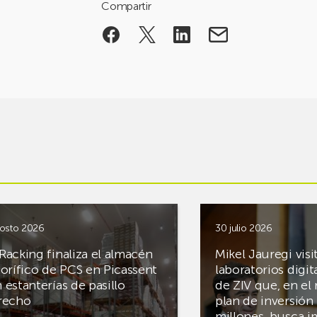
Compartir
osto 2026
30 julio 2026
Racking finaliza el almacén
Mikel Jauregi visi
gorífico de PCS en Picassent
laboratorios digit
 estanterías de pasillo
de ZIV que, en el
recho
plan de inversión 
millones, busca i