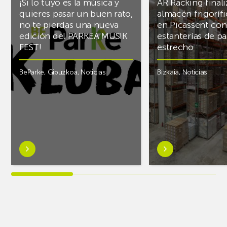
¡Si lo tuyo es la música y
AR Racking finali
quieres pasar un buen rato,
almacén frigoríf
no te pierdas una nueva
en Picassent con
edición del PARKEA MUSIK
estanterías de pa
FEST!
estrecho
BeParke
,
Gipuzkoa
,
Noticias
Bizkaia
,
Noticias
Saber
Saber
más
más
sobre¡Si
sobreAR
lo
Racking
tuyo
finaliza
es
el
la
almacén