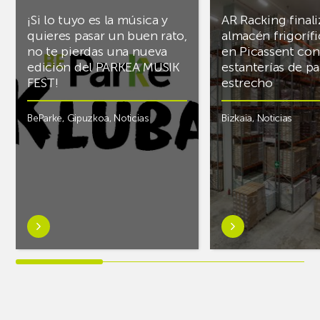
¡Si lo tuyo es la música y
AR Racking finali
quieres pasar un buen rato,
almacén frigoríf
no te pierdas una nueva
en Picassent con
edición del PARKEA MUSIK
estanterías de pa
FEST!
estrecho
BeParke
,
Gipuzkoa
,
Noticias
Bizkaia
,
Noticias
Saber
Saber
más
más
sobre¡Si
sobreAR
lo
Racking
tuyo
finaliza
es
el