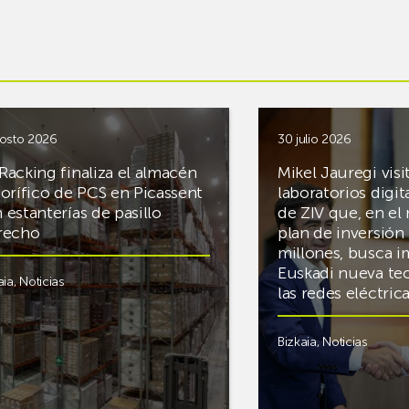
osto 2026
30 julio 2026
Racking finaliza el almacén
Mikel Jauregi visi
gorífico de PCS en Picassent
laboratorios digit
 estanterías de pasillo
de ZIV que, en el
recho
plan de inversión 
millones, busca i
Euskadi nueva te
aia
,
Noticias
las redes eléctri
Bizkaia
,
Noticias