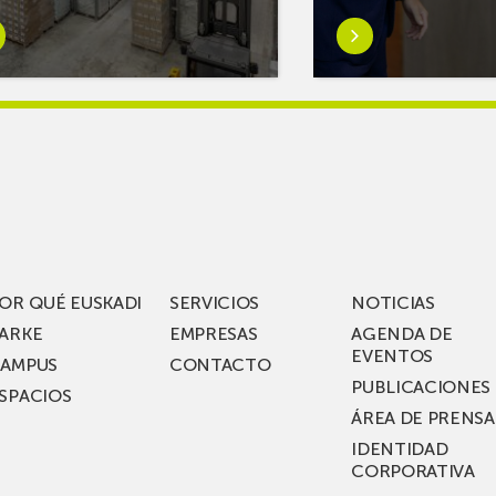
er
Saber
s
más
reAR
sobreMikel
king
Jauregi
iza
visita
los
acén
nuevos
rífico
laboratorios
digitales
S
de ZIV que, en
el
OR QUÉ EUSKADI
SERVICIOS
NOTICIAS
ssent
marco
ARKE
EMPRESAS
AGENDA DE
de su
EVENTOS
AMPUS
CONTACTO
nterías
plan
PUBLICACIONES
SPACIOS
de
ÁREA DE PRENSA
llo
inversión total de
IDENTIDAD
recho
36
CORPORATIVA
millones, busca impu