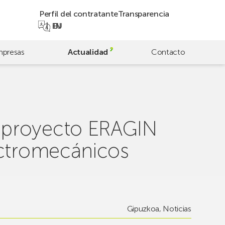
Perfil del contratante
Transparencia
EN
EU
presas
Actualidad
Contacto
 proyecto ERAGIN
ectromecánicos
Gipuzkoa
,
Noticias