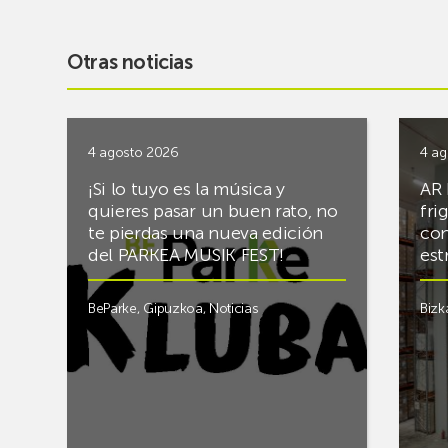
Otras noticias
4 agosto 2026
4 ag
¡Si lo tuyo es la música y
AR 
quieres pasar un buen rato, no
fri
te pierdas una nueva edición
con
del PARKEA MUSIK FEST!
est
BeParke
,
Gipuzkoa
,
Noticias
Bizk