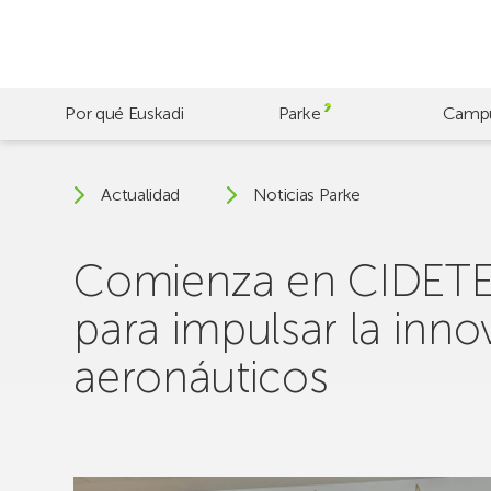
Skip
to
main
content
Por qué Euskadi
Parke
Camp
Actualidad
Noticias Parke
Comienza en CIDETEC
para impulsar la inn
aeronáuticos