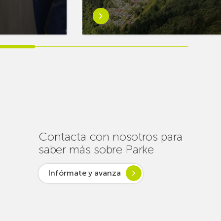
Saber
más
sobreEuskaltel
realiza
cerca
de
un
centenar
de
intervenciones
para
Contacta con nosotros para
garantizar
saber más sobre Parke
la
conectividad
Infórmate y avanza
en
verano
lsar desde