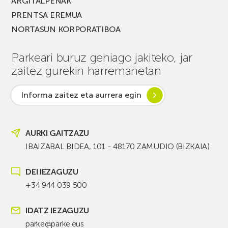
ARGITALPENAK
PRENTSA EREMUA
NORTASUN KORPORATIBOA
Parkeari buruz gehiago jakiteko, jar
zaitez gurekin harremanetan
Informa zaitez eta aurrera egin
AURKI GAITZAZU
IBAIZABAL BIDEA, 101 - 48170 ZAMUDIO (BIZKAIA)
DEI IEZAGUZU
+34 944 039 500
IDATZ IEZAGUZU
parke@parke.eus