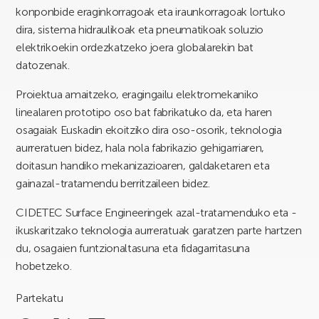
konponbide eraginkorragoak eta iraunkorragoak lortuko
dira, sistema hidraulikoak eta pneumatikoak soluzio
elektrikoekin ordezkatzeko joera globalarekin bat
datozenak.
Proiektua amaitzeko, eragingailu elektromekaniko
linealaren prototipo oso bat fabrikatuko da, eta haren
osagaiak Euskadin ekoitziko dira oso-osorik, teknologia
aurreratuen bidez, hala nola fabrikazio gehigarriaren,
doitasun handiko mekanizazioaren, galdaketaren eta
gainazal-tratamendu berritzaileen bidez.
CIDETEC Surface Engineeringek azal-tratamenduko eta -
ikuskaritzako teknologia aurreratuak garatzen parte hartzen
du, osagaien funtzionaltasuna eta fidagarritasuna
hobetzeko.
Partekatu