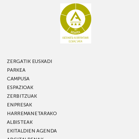
ez
galdu
PARKEA
MUSIK
FEST
jaialdiaren
edizio
berria!
ZERGATIK EUSKADI
PARKEA
CAMPUSA
ESPAZIOAK
ZERBITZUAK
ENPRESAK
HARREMANETARAKO
ALBISTEAK
EKITALDIEN AGENDA