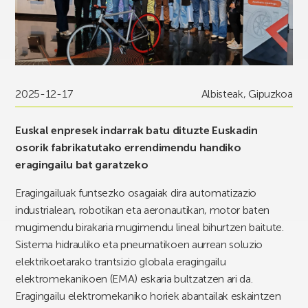
2025-12-17
Albisteak
,
Gipuzkoa
Euskal enpresek indarrak batu dituzte Euskadin
osorik fabrikatutako errendimendu handiko
eragingailu bat garatzeko
Eragingailuak funtsezko osagaiak dira automatizazio
industrialean, robotikan eta aeronautikan, motor baten
mugimendu birakaria mugimendu lineal bihurtzen baitute.
Sistema hidrauliko eta pneumatikoen aurrean soluzio
elektrikoetarako trantsizio globala eragingailu
elektromekanikoen (EMA) eskaria bultzatzen ari da.
Eragingailu elektromekaniko horiek abantailak eskaintzen