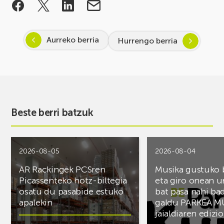
Aurreko berria
Hurrengo berria
Beste berri batzuk
2026-08-05
2026-08-04
AR Rackingek PCSren
Musika gustuko
Picassenteko hotz-biltegia
eta giro onean u
osatu du pasabide estuko
bat pasa nahi ba
apalekin
galdu PARKEA M
jaialdiaren edizio