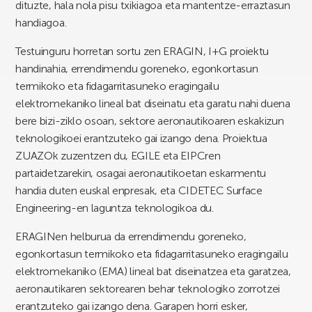
dituzte, hala nola pisu txikiagoa eta mantentze-erraztasun
handiagoa.
Testuinguru horretan sortu zen ERAGIN, I+G proiektu
handinahia, errendimendu goreneko, egonkortasun
termikoko eta fidagarritasuneko eragingailu
elektromekaniko lineal bat diseinatu eta garatu nahi duena
bere bizi-ziklo osoan, sektore aeronautikoaren eskakizun
teknologikoei erantzuteko gai izango dena. Proiektua
ZUAZOk zuzentzen du, EGILE eta EIPCren
partaidetzarekin, osagai aeronautikoetan eskarmentu
handia duten euskal enpresak, eta CIDETEC Surface
Engineering-en laguntza teknologikoa du.
ERAGINen helburua da errendimendu goreneko,
egonkortasun termikoko eta fidagarritasuneko eragingailu
elektromekaniko (EMA) lineal bat diseinatzea eta garatzea,
aeronautikaren sektorearen behar teknologiko zorrotzei
erantzuteko gai izango dena. Garapen horri esker,