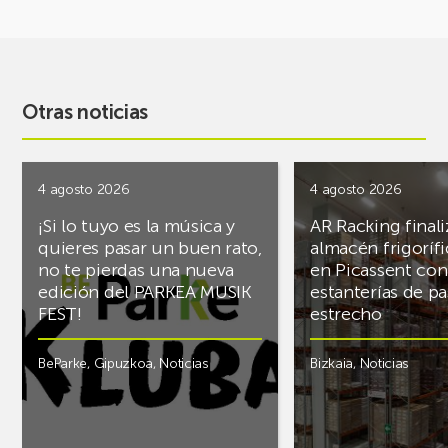
Otras noticias
4 agosto 2026
4 agosto 2026
¡Si lo tuyo es la música y
AR Racking finali
quieres pasar un buen rato,
almacén frigoríf
no te pierdas una nueva
en Picassent con
edición del PARKEA MUSIK
estanterías de pa
FEST!
estrecho
BeParke
,
Gipuzkoa
,
Noticias
Bizkaia
,
Noticias