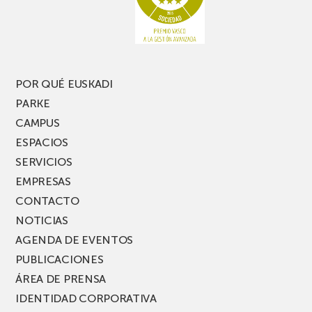
una
nueva
edición
del
PARKEA
POR QUÉ EUSKADI
MUSIK
PARKE
FEST!
CAMPUS
ESPACIOS
SERVICIOS
EMPRESAS
CONTACTO
NOTICIAS
AGENDA DE EVENTOS
PUBLICACIONES
ÁREA DE PRENSA
IDENTIDAD CORPORATIVA