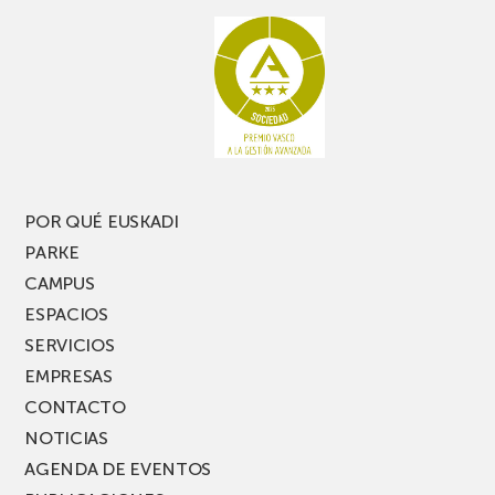
rato,
estanterías
no
de
te
pasillo
pierdas
estrecho
una
nueva
edición
del
PARKEA
POR QUÉ EUSKADI
MUSIK
PARKE
FEST!
CAMPUS
ESPACIOS
SERVICIOS
EMPRESAS
CONTACTO
NOTICIAS
AGENDA DE EVENTOS