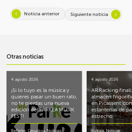
Noticia anterior
Siguiente noticia
Otras noticias
4 agosto 2026
4 agosto 2026
¡Si lo tuyo es la música y
AR Racking finali
quieres pasar un buen rato,
almacén frigoríf
no te pierdas una nueva
en Picassent con
edición del PARKEA MUSIK
estanterías de pa
FEST!
estrecho
BeParke
,
Gipuzkoa
,
Noticias
Bizkaia
,
Noticias