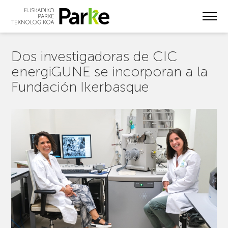
Skip
to
main
content
Dos investigadoras de CIC
energiGUNE se incorporan a la
Fundación Ikerbasque