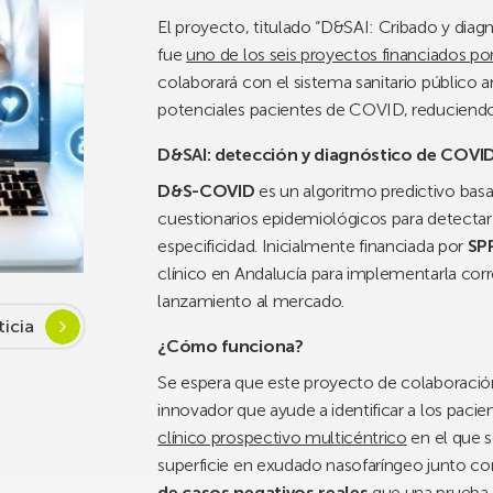
El proyecto, titulado “D&SAI: Cribado y diagn
fue
uno de los seis proyectos financiados po
colaborará con el sistema sanitario público a
potenciales pacientes de COVID, reduciendo
D&SAI: detección y diagnóstico de COVID 
D&S-COVID
es un algoritmo predictivo basado
cuestionarios epidemiológicos para detectar
especificidad. Inicialmente financiada por
SP
clínico en Andalucía para implementarla cor
lanzamiento al mercado.
ticia
¿Cómo funciona?
Se espera que este proyecto de colaboració
innovador que ayude a identificar a los paci
clínico prospectivo multicéntrico
en el que s
superficie en exudado nasofaríngeo junto c
de casos negativos reales
que una prueba P