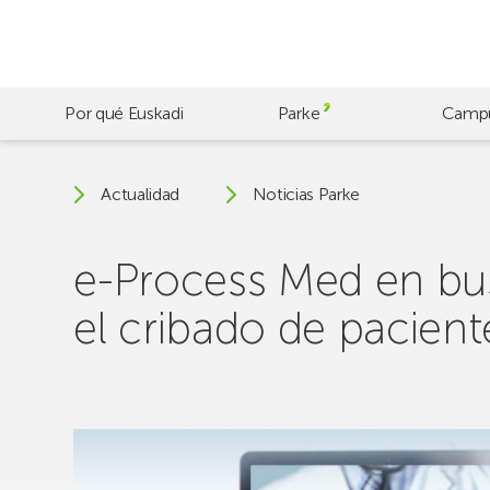
Skip
to
main
content
Por qué Euskadi
Parke
Camp
Actualidad
Noticias Parke
e-Process Med en bus
el cribado de pacien