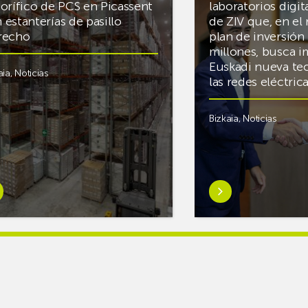
gorífico de PCS en Picassent
laboratorios digit
 estanterías de pasillo
de ZIV que, en el
recho
plan de inversión 
millones, busca i
Euskadi nueva te
aia
,
Noticias
las redes eléctri
Bizkaia
,
Noticias
er
Saber
s
más
reAR
sobreMikel
king
Jauregi
iza
visita
los
acén
nuevos
rífico
laboratorios