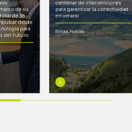
ales
centenar de intervenciones
 marco de su
para garantizar la conectividad
total de 36
en verano
mpulsar desde
cnología para
Bizkaia
,
Noticias
cas del futuro
Saber
más
sobreEuskaltel
realiza
cerca
de
un
centenar