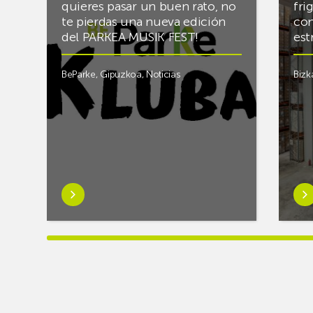
quieres pasar un buen rato, no
fri
te pierdas una nueva edición
con
del PARKEA MUSIK FEST!
est
BeParke
,
Gipuzkoa
,
Noticias
Bizk
Saber
Sab
más
má
sobre¡Si
sob
lo
Rac
tuyo
final
es
el
la
alm
música
frigo