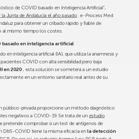
óstico de COVID basado en Inteligencia Artificial”,
r la Junta de Andalucía el año pasado
. e-Process Med
ndaluz para obtener un cribado rápido y fiable de
 al mismo tiempo los costes.
basado en inteligencia artificial
 en inteligencia artificial (IA), que utiliza la anamnesis y
 pacientes COVID con alta sensibilidad pero baja
RI en 2020
, esta solución se someterá a un estudio
rectamente en un entorno sanitario real antes de su
n público-privada proporcione un método diagnóstico
entes negativos a COVID-19. Se trata de un
estudio
e pretende comprobar si un test de antígenos de
on D&S-COVID tiene la misma eficacia en
la detección
CR. De ser así, se reduciría tiempo (una PCR tarda al