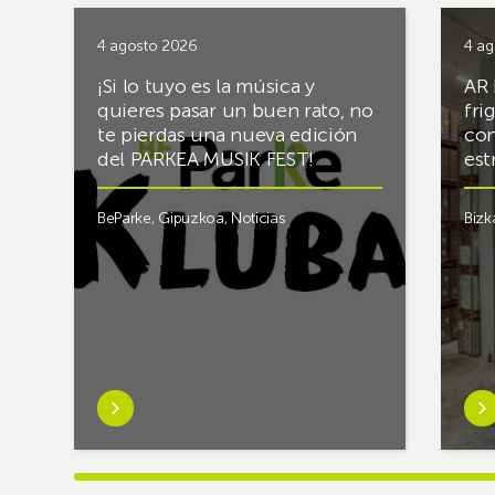
4 agosto 2026
4 ag
¡Si lo tuyo es la música y
AR 
quieres pasar un buen rato, no
fri
te pierdas una nueva edición
con
del PARKEA MUSIK FEST!
est
BeParke
,
Gipuzkoa
,
Noticias
Bizk
Saber
Sab
más
má
sobre¡Si
sob
lo
Rac