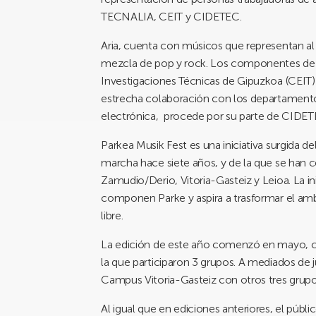
TECNALIA, CEIT y CIDETEC.
Aria, cuenta con músicos que representan al
mezcla de pop y rock. Los componentes de I
Investigaciones Técnicas de Gipuzkoa (CEIT) 
estrecha colaboración con los departamentos
electrónica, procede por su parte de CIDET
Parkea Musik Fest es una iniciativa surgida d
marcha hace siete años, y de la que se han 
Zamudio/Derio, Vitoria-Gasteiz y Leioa. La in
componen Parke y aspira a trasformar el amb
libre.
La edición de este año comenzó en mayo, c
la que participaron 3 grupos. A mediados de j
Campus Vitoria-Gasteiz con otros tres grupo
Al igual que en ediciones anteriores, el públi