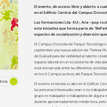
El evento, de acceso libre y abierto a cua
en el Edificio Central del Campus Donos
Las formaciones Lila -DJ-, Aria –pop roc
esta iniciativa que forma parte de “BePar
espacios de socialización y diversión que
El Campus Donostia de Parque Tecnológico 
septiembre una nueva edición de “Parkea Musi
de Euskadi para dar visibilidad al talento crea
espacio laboral en un ecosistema de vida abier
está enmarcada entre las diferentes activida
en los 6 Campus activos del Parque Tecnológi
ticia
El evento se llevará a cabo en el Edificio C
las personas interesadas sean o no trabajad
grupo es trabajador o trabajadora de alguna
durante aproximadamente media hora, pero 