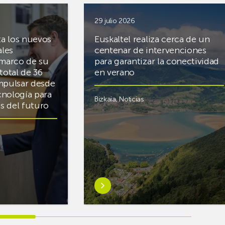
29 julio 2026
ta los nuevos
Euskaltel realiza cerca de un
ales
centenar de intervenciones
 marco de su
para garantizar la conectividad
total de 36
en verano
mpulsar desde
cnología para
Bizkaia
,
Noticias
cas del futuro
Saber
más
sobreEuskaltel
realiza