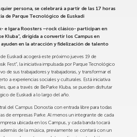
lquier persona, se celebrará a partir de las 17 horas
tia de Parque Tecnológico de Euskadi
k- e Igara Roosters –rock clásico- participan en
ke Kluba”, dirigida a convertir los Campus en
 ayuden en la atracción y fidelización de talento
de Euskadi acogerá este próximo jueves 19 de
k Fest”, la iniciativa impulsada por Parque Tecnológico
tivo de sus trabajadores y trabajadoras, y transformar el
to a experiencias sociales y culturales. Está iniciativa
des, que a través de BeParke Kluba, se pueden disfrutar
co de Euskadi a lo largo del año.
entral del Campus Donostia con entrada libre para todas
oras de empresas Parke. Al menos un integrante de cada
 empresa ubicada en los Campus, y cada banda tocará
además de la música, previamente se contará con un