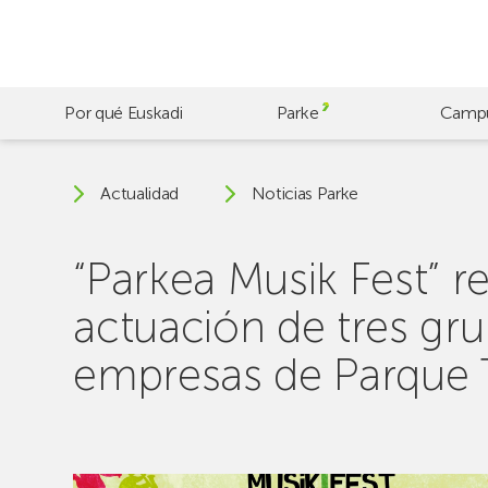
Skip
to
main
content
Por qué Euskadi
Parke
Camp
Actualidad
Noticias Parke
“Parkea Musik Fest” r
actuación de tres gru
empresas de Parque 