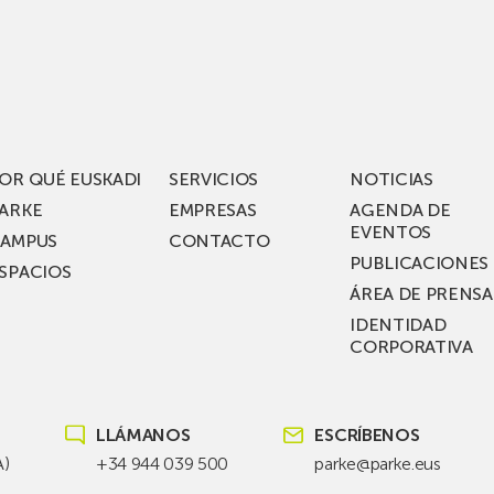
iza
visita
los
acén
nuevos
rífico
laboratorios
digitales
S
de ZIV que, en
el
OR QUÉ EUSKADI
SERVICIOS
NOTICIAS
ssent
marco
ARKE
EMPRESAS
AGENDA DE
de su
EVENTOS
AMPUS
CONTACTO
nterías
plan
PUBLICACIONES
SPACIOS
de
ÁREA DE PRENSA
llo
inversión total de
IDENTIDAD
recho
36
CORPORATIVA
millones, busca impu
Euskadi nueva tecnol
para
LLÁMANOS
ESCRÍBENOS
las
redes
A)
+34 944 039 500
parke@parke.eus
eléctricas