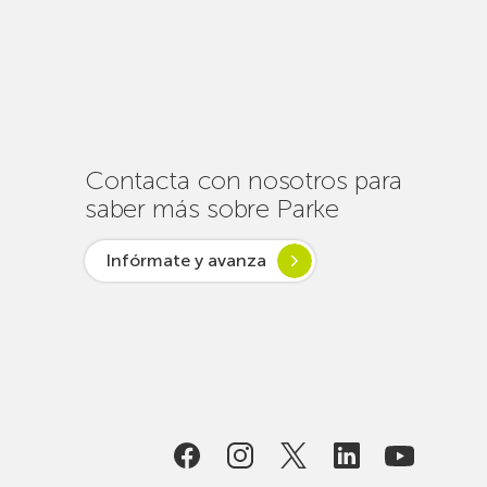
cerca
de
un
centenar
de
intervenciones
para
Contacta con nosotros para
garantizar
saber más sobre Parke
la
conectividad
Infórmate y avanza
en
verano
lsar desde
ogía