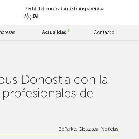
Perfil del contratante
Transparencia
EN
EU
presas
Actualidad
Contacto
mpus Donostia con la
 profesionales de
BeParke
,
Gipuzkoa
,
Noticias