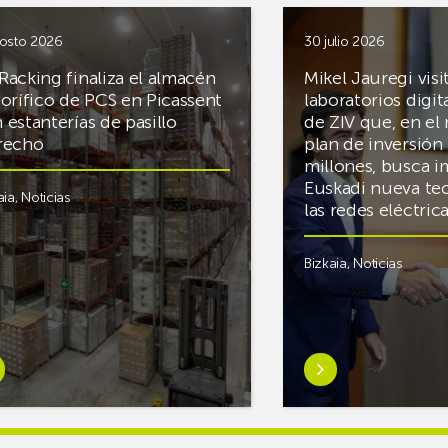
osto 2026
30 julio 2026
Racking finaliza el almacén
Mikel Jauregi visi
gorífico de PCS en Picassent
laboratorios digit
 estanterías de pasillo
de ZIV que, en el
recho
plan de inversión 
millones, busca i
Euskadi nueva te
aia
,
Noticias
las redes eléctri
Bizkaia
,
Noticias
er
Saber
s
más
reAR
sobreMikel
king
Jauregi