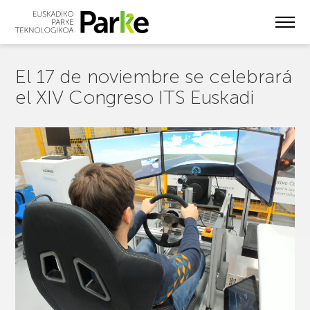
Skip
to
main
content
El 17 de noviembre se celebrará
el XIV Congreso ITS Euskadi