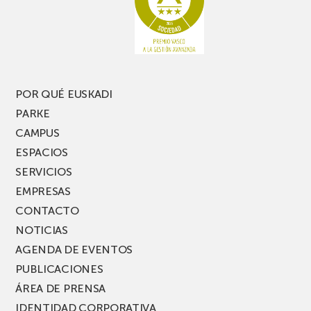
pierdas
estrecho
una
nueva
edición
del
PARKEA
POR QUÉ EUSKADI
MUSIK
PARKE
FEST!
CAMPUS
ESPACIOS
SERVICIOS
EMPRESAS
CONTACTO
NOTICIAS
AGENDA DE EVENTOS
PUBLICACIONES
ÁREA DE PRENSA
IDENTIDAD CORPORATIVA