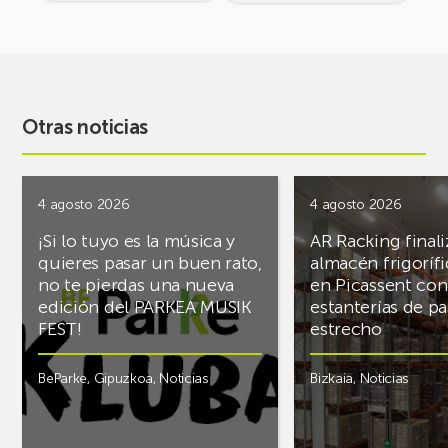
Otras noticias
4 agosto 2026
4 agosto 2026
¡Si lo tuyo es la música y
AR Racking finali
quieres pasar un buen rato,
almacén frigoríf
no te pierdas una nueva
en Picassent con
edición del PARKEA MUSIK
estanterías de pa
FEST!
estrecho
BeParke
,
Gipuzkoa
,
Noticias
Bizkaia
,
Noticias