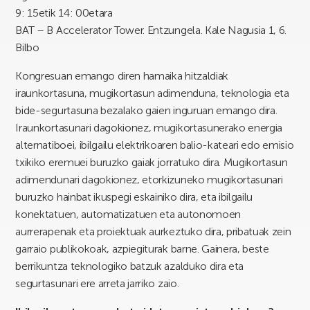
9: 15etik 14: 00etara
BAT – B Accelerator Tower. Entzungela. Kale Nagusia 1, 6.
Bilbo
Kongresuan emango diren hamaika hitzaldiak
iraunkortasuna, mugikortasun adimenduna, teknologia eta
bide-segurtasuna bezalako gaien inguruan emango dira.
Iraunkortasunari dagokionez, mugikortasunerako energia
alternatiboei, ibilgailu elektrikoaren balio-kateari edo emisio
txikiko eremuei buruzko gaiak jorratuko dira. Mugikortasun
adimendunari dagokionez, etorkizuneko mugikortasunari
buruzko hainbat ikuspegi eskainiko dira, eta ibilgailu
konektatuen, automatizatuen eta autonomoen
aurrerapenak eta proiektuak aurkeztuko dira, pribatuak zein
garraio publikokoak, azpiegiturak barne. Gainera, beste
berrikuntza teknologiko batzuk azalduko dira eta
segurtasunari ere arreta jarriko zaio.