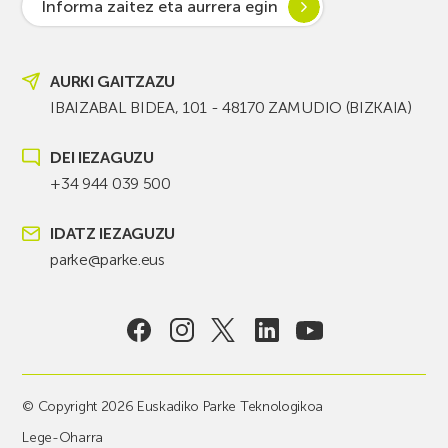
Informa zaitez eta aurrera egin
AURKI GAITZAZU
IBAIZABAL BIDEA, 101 - 48170 ZAMUDIO (BIZKAIA)
DEI IEZAGUZU
+34 944 039 500
IDATZ IEZAGUZU
parke@parke.eus
© Copyright 2026 Euskadiko Parke Teknologikoa
Lege-Oharra