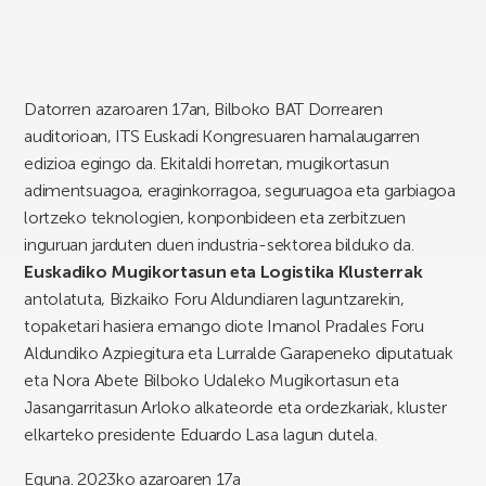
Datorren azaroaren 17an, Bilboko BAT Dorrearen
auditorioan, ITS Euskadi Kongresuaren hamalaugarren
edizioa egingo da. Ekitaldi horretan, mugikortasun
adimentsuagoa, eraginkorragoa, seguruagoa eta garbiagoa
lortzeko teknologien, konponbideen eta zerbitzuen
inguruan jarduten duen industria-sektorea bilduko da.
Euskadiko Mugikortasun eta Logistika Klusterrak
antolatuta, Bizkaiko Foru Aldundiaren laguntzarekin,
topaketari hasiera emango diote Imanol Pradales Foru
Aldundiko Azpiegitura eta Lurralde Garapeneko diputatuak
eta Nora Abete Bilboko Udaleko Mugikortasun eta
Jasangarritasun Arloko alkateorde eta ordezkariak, kluster
elkarteko presidente Eduardo Lasa lagun dutela.
Eguna. 2023ko azaroaren 17a