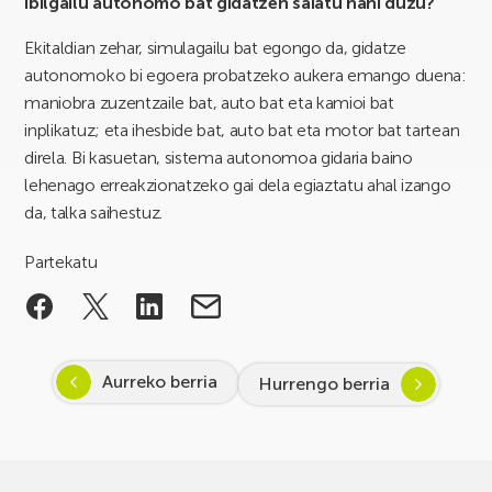
Ibilgailu autonomo bat gidatzen saiatu nahi duzu?
Ekitaldian zehar, simulagailu bat egongo da, gidatze
autonomoko bi egoera probatzeko aukera emango duena:
maniobra zuzentzaile bat, auto bat eta kamioi bat
inplikatuz; eta ihesbide bat, auto bat eta motor bat tartean
direla. Bi kasuetan, sistema autonomoa gidaria baino
lehenago erreakzionatzeko gai dela egiaztatu ahal izango
da, talka saihestuz.
Partekatu
Aurreko berria
Hurrengo berria