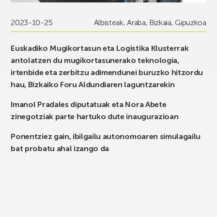
2023-10-25
Albisteak
,
Araba
,
Bizkaia
,
Gipuzkoa
Euskadiko Mugikortasun eta Logistika Klusterrak
antolatzen du mugikortasunerako teknologia,
irtenbide eta zerbitzu adimendunei buruzko hitzordu
hau, Bizkaiko Foru Aldundiaren laguntzarekin
Imanol Pradales diputatuak eta Nora Abete
zinegotziak parte hartuko dute inaugurazioan
Ponentziez gain, ibilgailu autonomoaren simulagailu
bat probatu ahal izango da