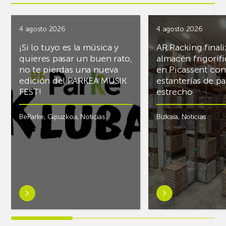
4 agosto 2026
4 agosto 2026
¡Si lo tuyo es la música y
AR Racking finali
quieres pasar un buen rato,
almacén frigoríf
no te pierdas una nueva
en Picassent con
edición del PARKEA MUSIK
estanterías de pa
FEST!
estrecho
BeParke
,
Gipuzkoa
,
Noticias
Bizkaia
,
Noticias
Saber
Saber
más
más
sobre¡Si
sobreAR