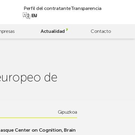
Perfil del contratante
Transparencia
EN
EU
presas
Actualidad
Contacto
europeo de
Gipuzkoa
Basque Center on Cognition, Brain