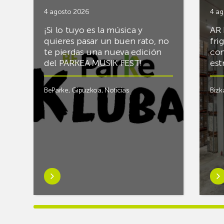
4 agosto 2026
4 ag
¡Si lo tuyo es la música y
AR 
quieres pasar un buen rato, no
fri
te pierdas una nueva edición
con
del PARKEA MUSIK FEST!
est
BeParke
,
Gipuzkoa
,
Noticias
Bizk
Saber
Sab
más
má
sobre¡Si
sob
lo
Rac
tuyo
final