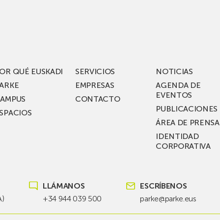
los
acén
nuevos
rífico
laboratorios
digitales
S
de ZIV que, en
el
OR QUÉ EUSKADI
SERVICIOS
NOTICIAS
ssent
marco
ARKE
EMPRESAS
AGENDA DE
de su
EVENTOS
AMPUS
CONTACTO
nterías
plan
PUBLICACIONES
SPACIOS
de
ÁREA DE PRENSA
llo
inversión total de
IDENTIDAD
recho
36
CORPORATIVA
millones, busca impu
Euskadi nueva tecnol
para
LLÁMANOS
ESCRÍBENOS
las
redes
A)
+34 944 039 500
parke@parke.eus
eléctricas