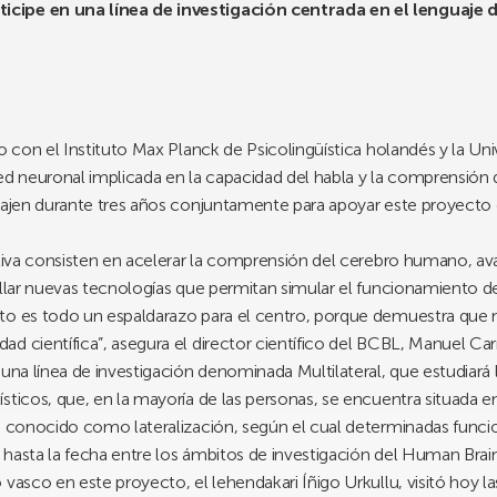
cipe en una línea de investigación centrada en el lenguaje de
to con el Instituto Max Planck de Psicolingüística holandés y la U
 red neuronal implicada en la capacidad del habla y la comprensión 
bajen durante tres años conjuntamente para apoyar este proyecto c
ativa consisten en acelerar la comprensión del cerebro humano, avan
ollar nuevas tecnologías que permitan simular el funcionamiento d
to es todo un espaldarazo para el centro, porque demuestra que n
 científica”, asegura el director científico del BCBL, Manuel Carr
 una línea de investigación denominada Multilateral, que estudiará 
ticos, que, en la mayoría de las personas, se encuentra situada en
ro conocido como lateralización, según el cual determinadas func
hasta la fecha entre los ámbitos de investigación del Human Brain
vasco en este proyecto, el lehendakari Íñigo Urkullu, visitó hoy la