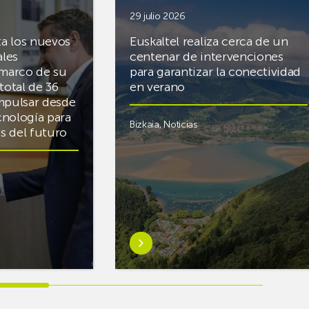
29 julio 2026
ta los nuevos
Euskaltel realiza cerca de un
ales
centenar de intervenciones
 marco de su
para garantizar la conectividad
total de 36
en verano
mpulsar desde
cnología para
Bizkaia
,
Noticias
cas del futuro
Saber
más
sobreEuskaltel
realiza
cerca