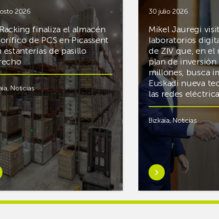
osto 2026
30 julio 2026
Racking finaliza el almacén
Mikel Jauregi visi
gorífico de PCS en Picassent
laboratorios digit
 estanterías de pasillo
de ZIV que, en el
recho
plan de inversión 
millones, busca i
Euskadi nueva te
aia
,
Noticias
las redes eléctri
Bizkaia
,
Noticias
er
Saber
s
más
reAR
sobreMikel
king
Jauregi
iza
visita