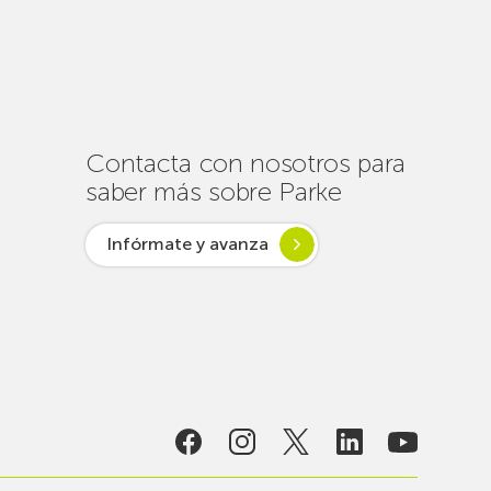
de
un
centenar
de
intervenciones
para
Contacta con nosotros para
garantizar
saber más sobre Parke
la
conectividad
Infórmate y avanza
en
verano
lsar desde
ogía