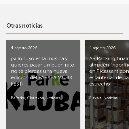
Otras noticias
4 agosto 2026
4 agosto 2026
¡Si lo tuyo es la música y
AR Racking finali
quieres pasar un buen rato,
almacén frigoríf
no te pierdas una nueva
en Picassent con
edición del PARKEA MUSIK
estanterías de pa
FEST!
estrecho
BeParke
,
Gipuzkoa
,
Noticias
Bizkaia
,
Noticias