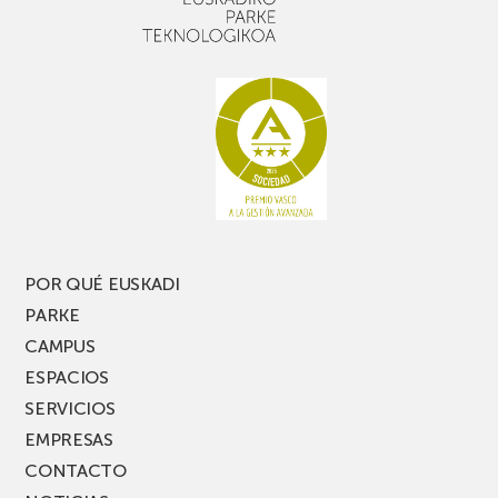
un
Picassent
buen
con
rato,
estanterías
no
de
te
pasillo
pierdas
estrecho
una
nueva
edición
del
PARKEA
POR QUÉ EUSKADI
MUSIK
PARKE
FEST!
CAMPUS
ESPACIOS
SERVICIOS
EMPRESAS
CONTACTO