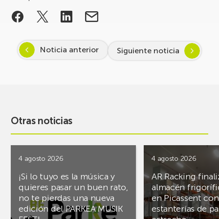
Noticia anterior
Siguiente noticia
Otras noticias
4 agosto 2026
4 agosto 2026
¡Si lo tuyo es la música y
AR Racking finali
quieres pasar un buen rato,
almacén frigoríf
no te pierdas una nueva
en Picassent con
edición del PARKEA MUSIK
estanterías de pa