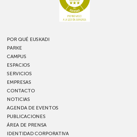
pierdas
estrecho
una
nueva
edición
del
PARKEA
POR QUÉ EUSKADI
MUSIK
PARKE
FEST!
CAMPUS
ESPACIOS
SERVICIOS
EMPRESAS
CONTACTO
NOTICIAS
AGENDA DE EVENTOS
PUBLICACIONES
ÁREA DE PRENSA
IDENTIDAD CORPORATIVA