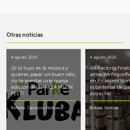
Otras noticias
4 agosto 2026
4 agosto 2026
¡Si lo tuyo es la música y
AR Racking finali
quieres pasar un buen rato,
almacén frigoríf
no te pierdas una nueva
en Picassent con
edición del PARKEA MUSIK
estanterías de pa
FEST!
estrecho
BeParke
,
Gipuzkoa
,
Noticias
Bizkaia
,
Noticias