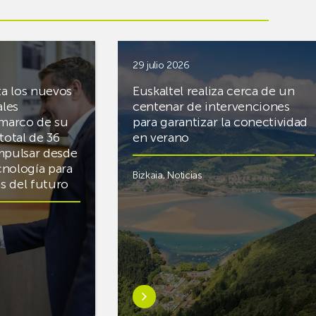
29 julio 2026
ta los nuevos
Euskaltel realiza cerca de un
ales
centenar de intervenciones
 marco de su
para garantizar la conectividad
total de 36
en verano
mpulsar desde
cnología para
Bizkaia
,
Noticias
cas del futuro
Saber
más