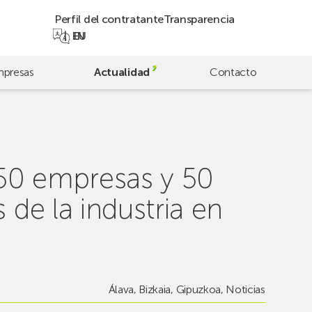
Perfil del contratante
Transparencia
EN
EU
presas
Actualidad
Contacto
250 empresas y 50
 de la industria en
Álava
,
Bizkaia
,
Gipuzkoa
,
Noticias