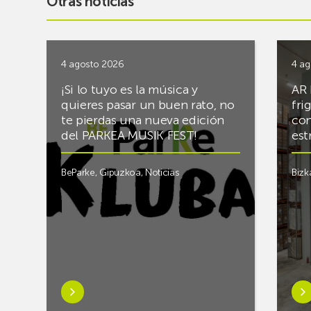
Otras noticias
4 agosto 2026
4 ag
¡Si lo tuyo es la música y
AR 
quieres pasar un buen rato, no
fri
te pierdas una nueva edición
con
del PARKEA MUSIK FEST!
est
BeParke
,
Gipuzkoa
,
Noticias
Bizk
Saber
Sab
más
má