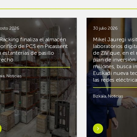
osto 2026
30 julio 2026
Racking finaliza el almacén
Mikel Jauregi visi
gorífico de PCS en Picassent
laboratorios digit
 estanterías de pasillo
de ZIV que, en el
recho
plan de inversión 
millones, busca i
Euskadi nueva te
aia
,
Noticias
las redes eléctri
Bizkaia
,
Noticias
er
Saber
s
más