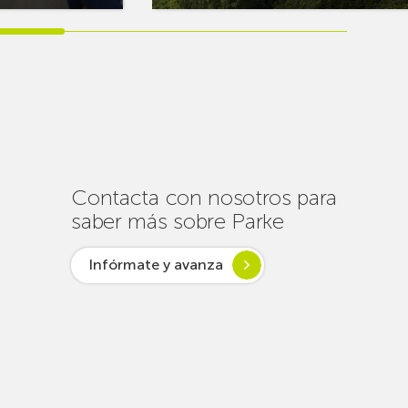
sobreEuskaltel
realiza
cerca
de
un
centenar
de
intervenciones
para
Contacta con nosotros para
garantizar
saber más sobre Parke
la
conectividad
Infórmate y avanza
en
verano
lsar desde
ogía