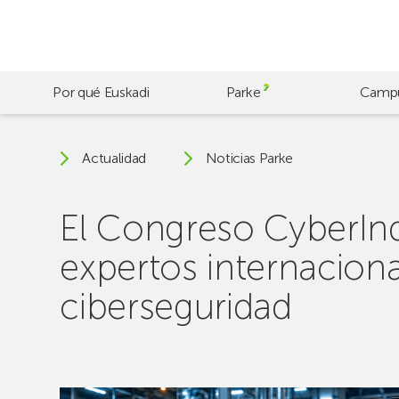
Skip
to
main
content
Por qué Euskadi
Parke
Camp
Actualidad
Noticias Parke
El Congreso CyberInd
expertos internaciona
ciberseguridad