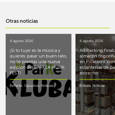
Otras noticias
4 agosto 2026
4 agosto 2026
¡Si lo tuyo es la música y
AR Racking finali
quieres pasar un buen rato,
almacén frigoríf
no te pierdas una nueva
en Picassent con
edición del PARKEA MUSIK
estanterías de pa
FEST!
estrecho
BeParke
,
Gipuzkoa
,
Noticias
Bizkaia
,
Noticias