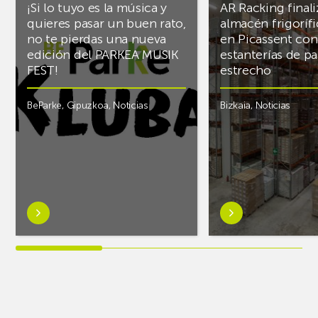
¡Si lo tuyo es la música y
AR Racking finali
quieres pasar un buen rato,
almacén frigoríf
no te pierdas una nueva
en Picassent con
edición del PARKEA MUSIK
estanterías de pa
FEST!
estrecho
BeParke
,
Gipuzkoa
,
Noticias
Bizkaia
,
Noticias
Saber
Saber
más
más
sobre¡Si
sobreAR
lo
Racking
tuyo
finaliza
es
el
la
almacén