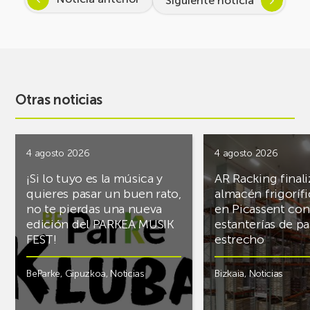
Siguiente noticia
Otras noticias
4 agosto 2026
4 agosto 2026
¡Si lo tuyo es la música y
AR Racking finali
quieres pasar un buen rato,
almacén frigoríf
no te pierdas una nueva
en Picassent con
edición del PARKEA MUSIK
estanterías de pa
FEST!
estrecho
BeParke
,
Gipuzkoa
,
Noticias
Bizkaia
,
Noticias