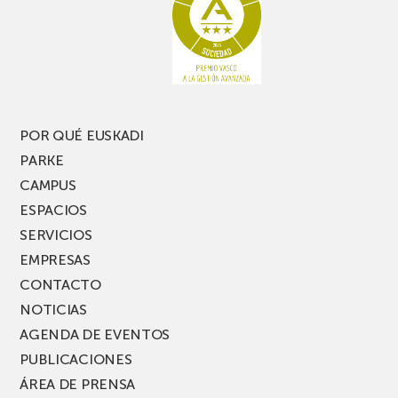
te
pasillo
pierdas
estrecho
una
nueva
edición
del
PARKEA
POR QUÉ EUSKADI
MUSIK
PARKE
FEST!
CAMPUS
ESPACIOS
SERVICIOS
EMPRESAS
CONTACTO
NOTICIAS
AGENDA DE EVENTOS
PUBLICACIONES
ÁREA DE PRENSA