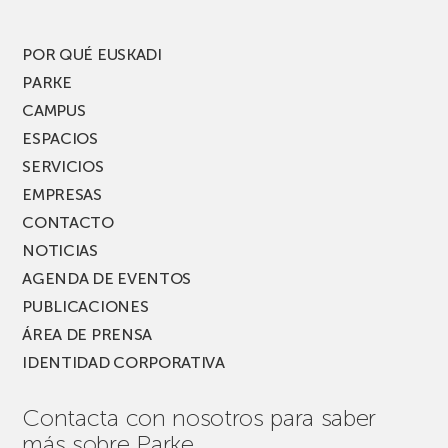
edición
del
PARKEA
POR QUÉ EUSKADI
MUSIK
PARKE
FEST!
CAMPUS
ESPACIOS
SERVICIOS
EMPRESAS
CONTACTO
NOTICIAS
AGENDA DE EVENTOS
PUBLICACIONES
ÁREA DE PRENSA
IDENTIDAD CORPORATIVA
Contacta con nosotros para saber
más sobre Parke