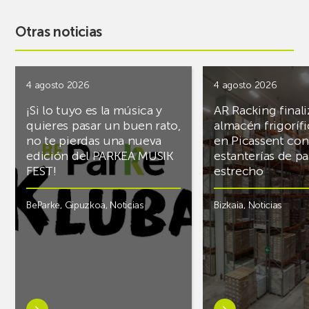
Otras noticias
4 agosto 2026
4 agosto 2026
¡Si lo tuyo es la música y
AR Racking finali
quieres pasar un buen rato,
almacén frigoríf
no te pierdas una nueva
en Picassent con
edición del PARKEA MUSIK
estanterías de pa
FEST!
estrecho
BeParke
,
Gipuzkoa
,
Noticias
Bizkaia
,
Noticias
Saber
Saber