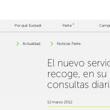
Skip
to
main
content
Por qué Euskadi
Parke
Camp
Actualidad
Noticias Parke
El nuevo servi
recoge, en su
consultas diar
12 marzo 2012