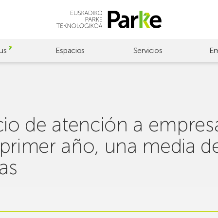
us
Espacios
Servicios
Em
cio de atención a empresa
 primer año, una media d
ias