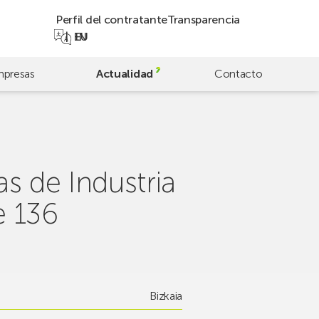
Perfil del contratante
Transparencia
EN
EU
presas
Actualidad
Contacto
s de Industria
e 136
Bizkaia