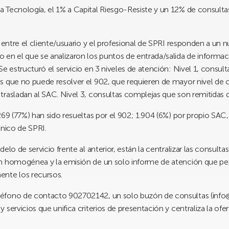
Tecnología, el 1% a Capital Riesgo-Resiste y un 12% de consultas
n entre el cliente/usuario y el profesional de SPRI responden a un
 en el que se analizaron los puntos de entrada/salida de informa
e estructuró el servicio en 3 niveles de atención: Nivel 1, consult
s que no puede resolver el 902, que requieren de mayor nivel de
trasladan al SAC. Nivel 3, consultas complejas que son remitidas 
69 (77%) han sido resueltas por el 902; 1.904 (6%) por propio SAC, 2
cnico de SPRI.
elo de servicio frente al anterior, están la centralizar las consult
ón homogénea y la emisión de un solo informe de atención que pe
ente los recursos.
éfono de contacto 902702142, un solo buzón de consultas (info@
 servicios que unifica criterios de presentación y centraliza la of