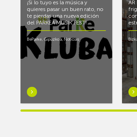
¡Si lo tuyo es la música y
AR 
quieres pasar un buen rato, no
fri
te pierdas una nueva edición
con
del PARKEA MUSIK FEST!
est
BeParke
,
Gipuzkoa
,
Noticias
Bizk
Saber
Sab
más
má
sobre¡Si
sob
lo
Rac
tuyo
final
es
el
la
alm