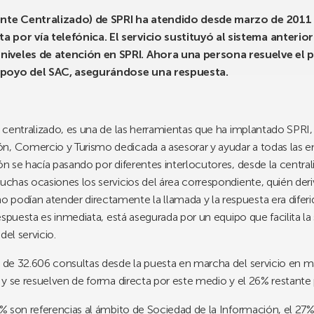
iente Centralizado) de SPRI ha atendido desde marzo de 2011 
a por vía telefónica. El servicio sustituyó al sistema anterio
 niveles de atención en SPRI. Ahora una persona resuelve el
 apoyo del SAC, asegurándose una respuesta.
te centralizado, es una de las herramientas que ha implantado SPRI
n, Comercio y Turismo dedicada a asesorar y ayudar a todas las e
ón se hacía pasando por diferentes interlocutores, desde la central
uchas ocasiones los servicios del área correspondiente, quién deriv
 podían atender directamente la llamada y la respuesta era diferi
 respuesta es inmediata, está asegurada por un equipo que facilita 
del servicio.
al de 32.606 consultas desde la puesta en marcha del servicio en 
o y se resuelven de forma directa por este medio y el 26% restante
35% son referencias al ámbito de Sociedad de la Información, el 27