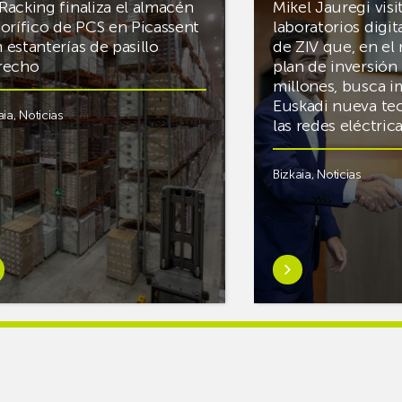
Racking finaliza el almacén
Mikel Jauregi visi
gorífico de PCS en Picassent
laboratorios digit
 estanterías de pasillo
de ZIV que, en el
recho
plan de inversión 
millones, busca i
Euskadi nueva te
aia
,
Noticias
las redes eléctri
Bizkaia
,
Noticias
er
Saber
s
más
reAR
sobreMikel
king
Jauregi
iza
visita
los
acén
nuevos