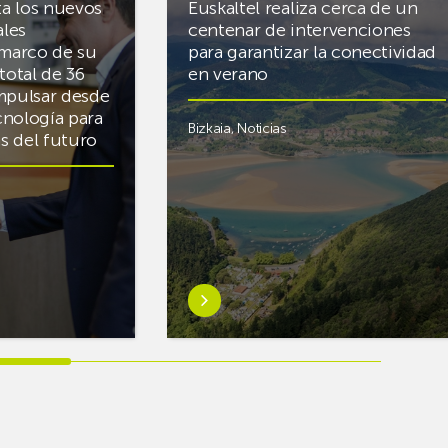
ta los nuevos
Euskaltel realiza cerca de un
ales
centenar de intervenciones
 marco de su
para garantizar la conectividad
total de 36
en verano
mpulsar desde
cnología para
Bizkaia
,
Noticias
cas del futuro
Saber
más
sobreEuskaltel
realiza
cerca
de
un