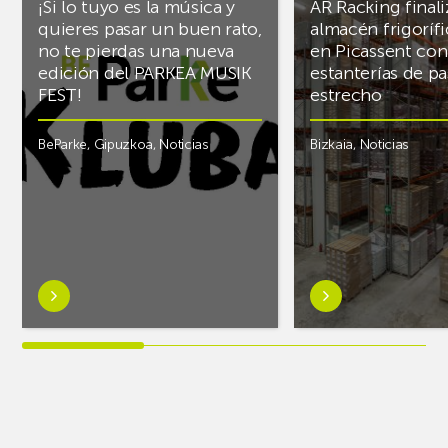
¡Si lo tuyo es la música y
AR Racking finali
quieres pasar un buen rato,
almacén frigoríf
no te pierdas una nueva
en Picassent con
edición del PARKEA MUSIK
estanterías de pa
FEST!
estrecho
BeParke
,
Gipuzkoa
,
Noticias
Bizkaia
,
Noticias
Saber
Saber
más
más
sobre¡Si
sobreAR
lo
Racking
tuyo
finaliza
es
el
la
almacén