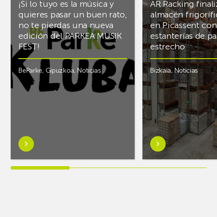
¡Si lo tuyo es la música y
AR Racking finali
quieres pasar un buen rato,
almacén frigoríf
no te pierdas una nueva
en Picassent con
edición del PARKEA MUSIK
estanterías de pa
FEST!
estrecho
BeParke
,
Gipuzkoa
,
Noticias
Bizkaia
,
Noticias
Saber
Saber
más
más
sobre¡Si
sobreAR
lo
Racking
tuyo
finaliza
es
el
la
almacén