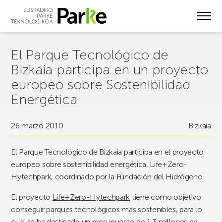
Skip
to
main
content
El Parque Tecnológico de
Bizkaia participa en un proyecto
europeo sobre Sostenibilidad
Energética
26 marzo 2010
Bizkaia
El Parque Tecnológico de Bizkaia participa en el proyecto
europeo sobre sostenibilidad energética, Life+Zero-
Hytechpark, coordinado por la Fundación del Hidrógeno.
El proyecto
Life+Zero-Hytechpark
tiene como objetivo
conseguir parques tecnológicos más sostenibles, para lo
cual se ha destinado un presupuesto de 1,3 millones de