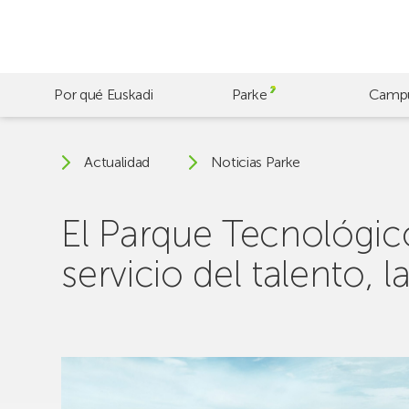
Skip
to
main
content
Por qué Euskadi
Parke
Camp
Actualidad
Noticias Parke
El Parque Tecnológic
servicio del talento, l