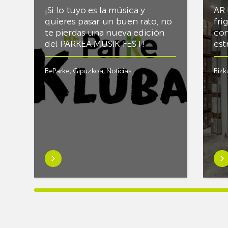
¡Si lo tuyo es la música y
AR 
quieres pasar un buen rato, no
fri
te pierdas una nueva edición
con
del PARKEA MUSIK FEST!
est
BeParke
,
Gipuzkoa
,
Noticias
Bizk
Saber
Sab
más
má
sobre¡Si
sob
lo
Rac
tuyo
final
es
el