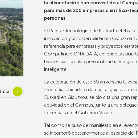
la alimentación han convertido al Campu
para más de 200 empresas científico-tecn
personas
El Parque Tecnológico de Euskadi celebrará a l
innovación y la sostenibilidad en Gipuzkoa. 
referencia para empresas y proyectos estrat
Computing o DNA DATA, abriendo las puertas 
biociencias, la salud personalizada, energías má
inteligente.
La celebración de este 30 aniversario tuvo s
Donostia, ubicado en la capital guipuzcoana
ticia
Euskadi en Gipuzkoa, se dio cita una gran re
actividad en el Campus, junto a una delegaci
Lehendakari del Gobierno Vasco.
Tal como se puso de manifiesto en el event
se incorporó posteriormente al espacio del P