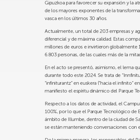
Gipuzkoa para favorecer su expansión y la 
de los mayores exponentes de la transform
vasca en los últimos 30 años.
Actualmente, un total de 203 empresas y age
diferencial y de máxima calidad. Estas comp
millones de euros e invirtieron globalmente
6.803 personas, de las cuales más de la mitad
En el acto se presentó, asimismo, el lema qu
durante todo este 2024. Se trata de “Innfinit
“infiniturantz” en euskera (“hacia el infinito” e
manifiesto el espíritu dinámico del Parque T
Respecto a los datos de actividad, el Campu
100%, por lo que el Parque Tecnológico de Eu
ámbito de Illumbe, dentro de la ciudad de San
se están manteniendo conversaciones con e
De la misma manera, los responsables del Pa