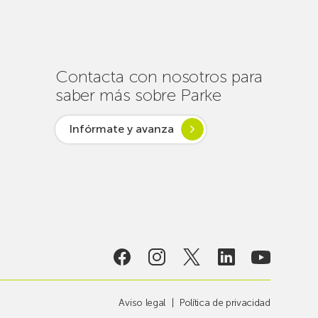
un
centenar
de
intervenciones
para
Contacta con nosotros para
garantizar
saber más sobre Parke
la
conectividad
Infórmate y avanza
en
verano
lsar desde
ogía
Aviso legal
Política de privacidad