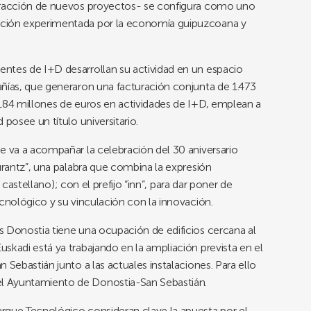
atracción de nuevos proyectos- se configura como uno
ación experimentada por la economía guipuzcoana y
ntes de I+D desarrollan su actividad en un espacio
añías, que generaron una facturación conjunta de 1.473
 184 millones de euros en actividades de I+D, emplean a
 posee un título universitario.
e va a acompañar la celebración del 30 aniversario
urantz”, una palabra que combina la expresión
n castellano); con el prefijo “inn”, para dar poner de
ecnológico y su vinculación con la innovación.
s Donostia tiene una ocupación de edificios cercana al
skadi está ya trabajando en la ampliación prevista en el
 Sebastián junto a las actuales instalaciones. Para ello
l Ayuntamiento de Donostia-San Sebastián.
rque Tecnológico consideran clave la apuesta por el