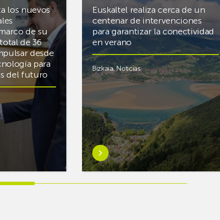
ta los nuevos
Euskaltel realiza cerca de un
ales
centenar de intervenciones
 marco de su
para garantizar la conectividad
total de 36
en verano
mpulsar desde
cnología para
Bizkaia
,
Noticias
cas del futuro
Saber
más
sobreEuskaltel
realiza
cerca
de