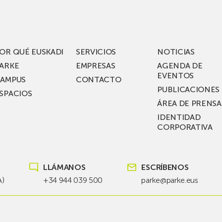
acén
nuevos
rífico
laboratorios
digitales
S
de ZIV que, en
el
OR QUÉ EUSKADI
SERVICIOS
NOTICIAS
ssent
marco
ARKE
EMPRESAS
AGENDA DE
de su
EVENTOS
AMPUS
CONTACTO
nterías
plan
PUBLICACIONES
SPACIOS
de
ÁREA DE PRENSA
llo
inversión total de
IDENTIDAD
recho
36
CORPORATIVA
millones, busca impu
Euskadi nueva tecnol
para
LLÁMANOS
ESCRÍBENOS
las
redes
A)
+34 944 039 500
parke@parke.eus
eléctricas
del
futuro