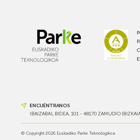
la
alm
música
frigo
y
de
quieres
PC
pasar
en
P
un
Pica
P
buen
con
C
rato,
esta
E
no
de
te
pasi
pierdas
est
una
nueva
edición
ENCUÉNTRANOS
del
PARKEA
IBAIZABAL BIDEA, 101 - 48170 ZAMUDIO (BIZKAI
MUSIK
FEST!
© Copyright 2026 Euskadiko Parke Teknologikoa