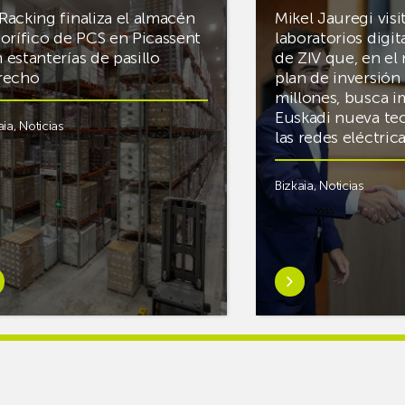
Racking finaliza el almacén
Mikel Jauregi visi
gorífico de PCS en Picassent
laboratorios digit
 estanterías de pasillo
de ZIV que, en el
recho
plan de inversión 
millones, busca i
Euskadi nueva te
aia
,
Noticias
las redes eléctri
Bizkaia
,
Noticias
er
Saber
s
más
reAR
sobreMikel
king
Jauregi
iza
visita
los