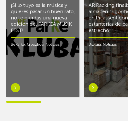
¡Si lo tuyo es la música y
AR Racking finali
quieres pasar un buen rato,
almacén frigoríf
no te pierdas una nueva
en Picassent con
edición del PARKEA MUSIK
estanterías de pa
FEST!
estrecho
BeParke
,
Gipuzkoa
,
Noticias
Bizkaia
,
Noticias
Saber
Saber
más
más
sobre¡Si
sobreAR
lo
Racking
tuyo
finaliza
es
el
la
almacén