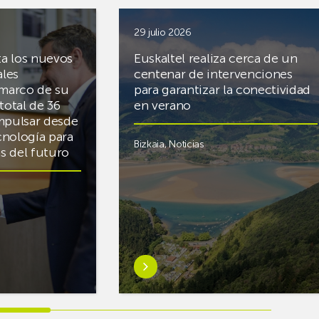
29 julio 2026
ta los nuevos
Euskaltel realiza cerca de un
ales
centenar de intervenciones
 marco de su
para garantizar la conectividad
total de 36
en verano
mpulsar desde
cnología para
Bizkaia
,
Noticias
cas del futuro
Saber
más
sobreEuskaltel
realiza