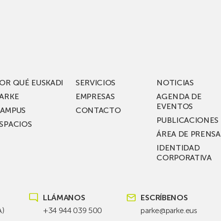
iza
visita
los
acén
nuevos
rífico
laboratorios
digitales
S
de ZIV que, en
el
OR QUÉ EUSKADI
SERVICIOS
NOTICIAS
ssent
marco
ARKE
EMPRESAS
AGENDA DE
de su
EVENTOS
AMPUS
CONTACTO
nterías
plan
PUBLICACIONES
SPACIOS
de
ÁREA DE PRENSA
llo
inversión total de
IDENTIDAD
recho
36
CORPORATIVA
millones, busca impu
Euskadi nueva tecnol
para
LLÁMANOS
ESCRÍBENOS
las
redes
A)
+34 944 039 500
parke@parke.eus