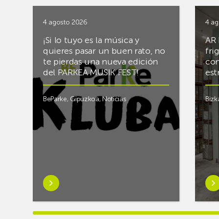
4 agosto 2026
4 ag
¡Si lo tuyo es la música y
AR 
quieres pasar un buen rato, no
fri
te pierdas una nueva edición
con
del PARKEA MUSIK FEST!
est
BeParke
,
Gipuzkoa
,
Noticias
Bizk
Saber
Sab
más
má
sobre¡Si
sob
lo
Rac