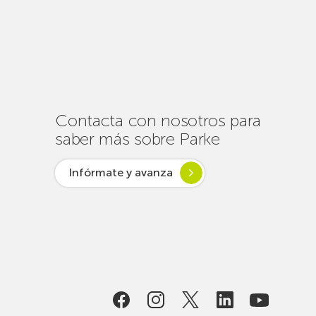
cerca
de
un
centenar
de
intervenciones
para
Contacta con nosotros para
garantizar
saber más sobre Parke
la
conectividad
Infórmate y avanza
en
verano
lsar desde
ogía