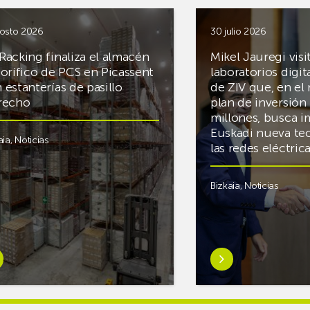
osto 2026
30 julio 2026
Racking finaliza el almacén
Mikel Jauregi visi
gorífico de PCS en Picassent
laboratorios digit
 estanterías de pasillo
de ZIV que, en el
recho
plan de inversión 
millones, busca i
Euskadi nueva te
aia
,
Noticias
las redes eléctri
Bizkaia
,
Noticias
er
Saber
s
más
reAR
sobreMikel
king
Jauregi