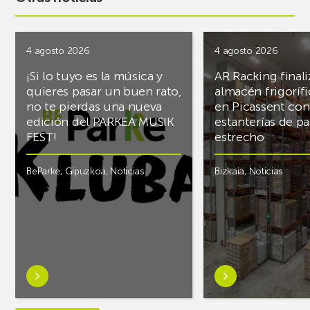
4 agosto 2026
4 agosto 2026
¡Si lo tuyo es la música y
AR Racking finali
quieres pasar un buen rato,
almacén frigoríf
no te pierdas una nueva
en Picassent con
edición del PARKEA MUSIK
estanterías de pa
FEST!
estrecho
BeParke
,
Gipuzkoa
,
Noticias
Bizkaia
,
Noticias
Saber
Saber
más
más
sobre¡Si
sobreAR