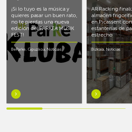
¡Si lo tuyo es la música y
AR Racking finali
quieres pasar un buen rato,
almacén frigoríf
no te pierdas una nueva
en Picassent con
edición del PARKEA MUSIK
estanterías de pa
FEST!
estrecho
BeParke
,
Gipuzkoa
,
Noticias
Bizkaia
,
Noticias
Saber
Saber
más
más
sobre¡Si
sobreAR
lo
Racking
tuyo
finaliza
es
el